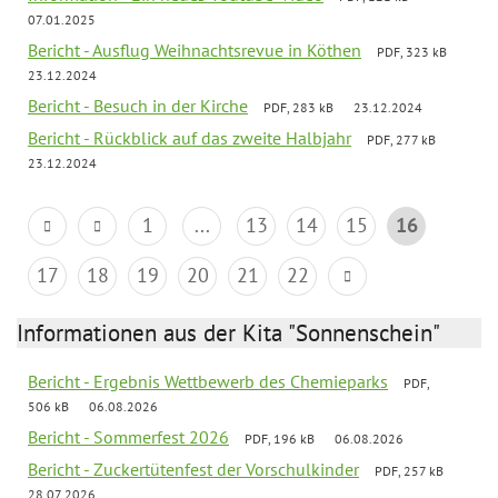
07.01.2025
Bericht - Ausflug Weihnachtsrevue in Köthen
PDF, 323 kB
23.12.2024
Bericht - Besuch in der Kirche
PDF, 283 kB
23.12.2024
Bericht - Rückblick auf das zweite Halbjahr
PDF, 277 kB
23.12.2024
1
...
13
14
15
16
17
18
19
20
21
22
Informationen aus der Kita "Sonnenschein"
Bericht - Ergebnis Wettbewerb des Chemieparks
PDF,
506 kB
06.08.2026
Bericht - Sommerfest 2026
PDF, 196 kB
06.08.2026
Bericht - Zuckertütenfest der Vorschulkinder
PDF, 257 kB
28.07.2026