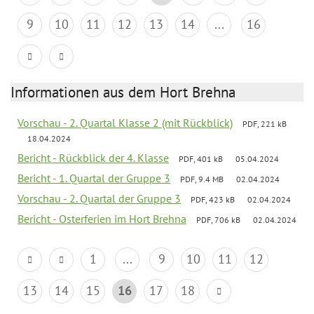
9
10
11
12
13
14
...
16
Informationen aus dem Hort Brehna
Vorschau - 2. Quartal Klasse 2 (mit Rückblick)
PDF, 221 kB
18.04.2024
Bericht - Rückblick der 4. Klasse
PDF, 401 kB
05.04.2024
Bericht - 1. Quartal der Gruppe 3
PDF, 9.4 MB
02.04.2024
Vorschau - 2. Quartal der Gruppe 3
PDF, 423 kB
02.04.2024
Bericht - Osterferien im Hort Brehna
PDF, 706 kB
02.04.2024
1
...
9
10
11
12
13
14
15
16
17
18