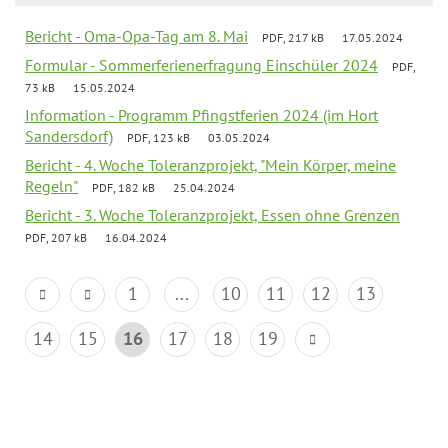
Bericht - Oma-Opa-Tag am 8. Mai
PDF, 217 kB
17.05.2024
Formular - Sommerferienerfragung Einschüler 2024
PDF,
73 kB
15.05.2024
Information - Programm Pfingstferien 2024 (im Hort
Sandersdorf)
PDF, 123 kB
03.05.2024
Bericht - 4. Woche Toleranzprojekt, "Mein Körper, meine
Regeln"
PDF, 182 kB
25.04.2024
Bericht - 3. Woche Toleranzprojekt, Essen ohne Grenzen
PDF, 207 kB
16.04.2024
1
...
10
11
12
13
14
15
16
17
18
19