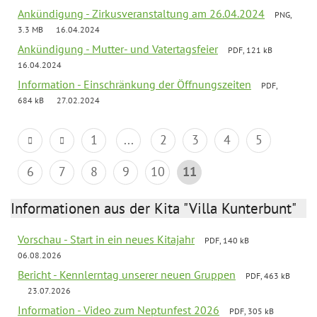
Ankündigung - Zirkusveranstaltung am 26.04.2024
PNG,
3.3 MB
16.04.2024
Ankündigung - Mutter- und Vatertagsfeier
PDF, 121 kB
16.04.2024
Information - Einschränkung der Öffnungszeiten
PDF,
684 kB
27.02.2024
1
...
2
3
4
5
6
7
8
9
10
11
Informationen aus der Kita "Villa Kunterbunt"
Vorschau - Start in ein neues Kitajahr
PDF, 140 kB
06.08.2026
Bericht - Kennlerntag unserer neuen Gruppen
PDF, 463 kB
23.07.2026
Information - Video zum Neptunfest 2026
PDF, 305 kB