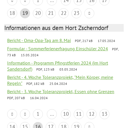
1
...
14
15
16
17
18
19
20
21
22
23
Informationen aus dem Hort Zscherndorf
Bericht - Oma-Opa-Tag am 8. Mai
PDF, 217 kB
17.05.2024
Formular - Sommerferienerfragung Einschüler 2024
PDF,
73 kB
15.05.2024
Information - Programm Pfingstferien 2024 (im Hort
Sandersdorf)
PDF, 123 kB
03.05.2024
Bericht - 4. Woche Toleranzprojekt, "Mein Körper, meine
Regeln"
PDF, 182 kB
25.04.2024
Bericht - 3. Woche Toleranzprojekt, Essen ohne Grenzen
PDF, 207 kB
16.04.2024
1
...
10
11
12
13
14
15
16
17
18
19