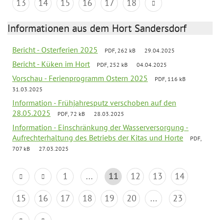
13
14
15
16
17
18
Informationen aus dem Hort Sandersdorf
Bericht - Osterferien 2025
PDF, 262 kB
29.04.2025
Bericht - Küken im Hort
PDF, 252 kB
04.04.2025
Vorschau - Ferienprogramm Ostern 2025
PDF, 116 kB
31.03.2025
Information - Frühjahresputz verschoben auf den
28.05.2025
PDF, 72 kB
28.03.2025
Information - Einschränkung der Wasserversorgung -
Aufrechterhaltung des Betriebs der Kitas und Horte
PDF,
707 kB
27.03.2025
1
...
11
12
13
14
15
16
17
18
19
20
...
23