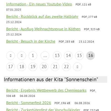
Information - Ein neues Youtube-Video
PDF, 121 kB
07.01.2025
Bericht - Rückblick auf das zweite Halbjahr
PDF, 277 kB
23.12.2024
Bericht - Ausflug Weihnachtsrevue in Köthen
PDF, 323 kB
23.12.2024
Bericht - Besuch in der Kirche
PDF, 283 kB
23.12.2024
1
...
13
14
15
16
17
18
19
20
21
22
Informationen aus der Kita "Sonnenschein"
Bericht - Ergebnis Wettbewerb des Chemieparks
PDF,
506 kB
06.08.2026
Bericht - Sommerfest 2026
PDF, 196 kB
06.08.2026
Bericht - Zuckertütenfest der Vorschulkinder
PDF, 257 kB