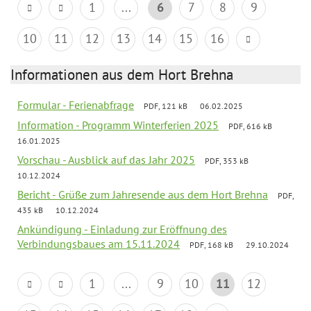
1
...
6
7
8
9
10
11
12
13
14
15
16
Informationen aus dem Hort Brehna
Formular - Ferienabfrage
PDF, 121 kB
06.02.2025
Information - Programm Winterferien 2025
PDF, 616 kB
16.01.2025
Vorschau - Ausblick auf das Jahr 2025
PDF, 353 kB
10.12.2024
Bericht - Grüße zum Jahresende aus dem Hort Brehna
PDF,
435 kB
10.12.2024
Ankündigung - Einladung zur Eröffnung des
Verbindungsbaues am 15.11.2024
PDF, 168 kB
29.10.2024
1
...
9
10
11
12