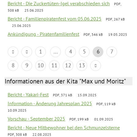
Bericht - Die Zuckertüten-Igel verabschieden sich
PDF,
508 kB
25.06.2025
Bericht - Familienpiratenfest vom 05.06.2025
PDF, 267 kB
25.06.2025
Ankündigung - Piratenfamilienfest
PDF, 346 kB
19.05.2025
1
...
4
5
6
7
8
9
10
11
12
13
Informationen aus der Kita "Max und Moritz"
Bericht - Yakari-Fest
PDF, 371 kB
15.09.2025
Information - Änderung Jahresplan 2025
PDF, 119 kB
10.09.2025
Vorschau - September 2025
PDF, 199 kB
01.09.2025
Bericht - Neue Mitbewohner bei den Schmunzelsterne
PDF, 308 kB
22.08.2025