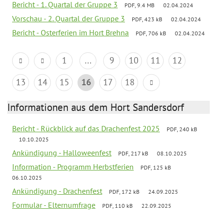
Bericht - 1. Quartal der Gruppe 3
PDF, 9.4 MB
02.04.2024
Vorschau - 2. Quartal der Gruppe 3
PDF, 423 kB
02.04.2024
Bericht - Osterferien im Hort Brehna
PDF, 706 kB
02.04.2024
1
...
9
10
11
12
13
14
15
16
17
18
Informationen aus dem Hort Sandersdorf
Bericht - Rückblick auf das Drachenfest 2025
PDF, 240 kB
10.10.2025
Ankündigung - Halloweenfest
PDF, 217 kB
08.10.2025
Information - Programm Herbstferien
PDF, 125 kB
06.10.2025
Ankündigung - Drachenfest
PDF, 172 kB
24.09.2025
Formular - Elternumfrage
PDF, 110 kB
22.09.2025