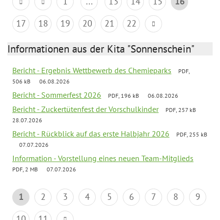
1
...
13
14
15
16
17
18
19
20
21
22
Informationen aus der Kita "Sonnenschein"
Bericht - Ergebnis Wettbewerb des Chemieparks
PDF,
506 kB
06.08.2026
Bericht - Sommerfest 2026
PDF, 196 kB
06.08.2026
Bericht - Zuckertütenfest der Vorschulkinder
PDF, 257 kB
28.07.2026
Bericht - Rückblick auf das erste Halbjahr 2026
PDF, 255 kB
07.07.2026
Information - Vorstellung eines neuen Team-Mitglieds
PDF, 2 MB
07.07.2026
1
2
3
4
5
6
7
8
9
10
11