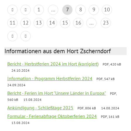
1
...
7
8
9
10
11
12
13
14
15
16
...
23
Informationen aus dem Hort Zscherndorf
Bericht - Herbstferien 2024 im Hort (korrigiert)
PDF, 420 kB
24.10.2024
Information - Programm Herbstferien 2024
PDF, 547 kB
24.09.2024
Bericht - Ferien im Hort "Unsere Länder in Europa"
PDF,
560 kB
15.08.2024
Ankündigung - Schließtage 2025
PDF, 806 kB
14.08.2024
Formular - Ferienabfrage Oktoberferien 2024
PDF, 161 kB
13.08.2024