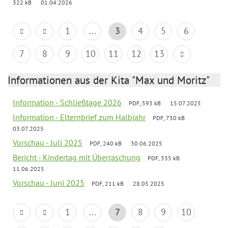
322 kB
01.04.2026
1
...
3
4
5
6
7
8
9
10
11
12
13
Informationen aus der Kita "Max und Moritz"
Information - Schließtage 2026
PDF, 593 kB
15.07.2025
Information - Elternbrief zum Halbjahr
PDF, 730 kB
03.07.2025
Vorschau - Juli 2025
PDF, 240 kB
30.06.2025
Bericht - Kindertag mit Überraschung
PDF, 335 kB
11.06.2025
Vorschau - Juni 2025
PDF, 211 kB
28.05.2025
1
...
7
8
9
10