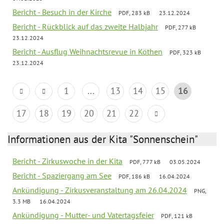
Bericht - Besuch in der Kirche
PDF, 283 kB
23.12.2024
Bericht - Rückblick auf das zweite Halbjahr
PDF, 277 kB
23.12.2024
Bericht - Ausflug Weihnachtsrevue in Köthen
PDF, 323 kB
23.12.2024
1
...
13
14
15
16
17
18
19
20
21
22
Informationen aus der Kita "Sonnenschein"
Bericht - Zirkuswoche in der Kita
PDF, 777 kB
03.05.2024
Bericht - Spaziergang am See
PDF, 186 kB
16.04.2024
Ankündigung - Zirkusveranstaltung am 26.04.2024
PNG,
3.3 MB
16.04.2024
Ankündigung - Mutter- und Vatertagsfeier
PDF, 121 kB