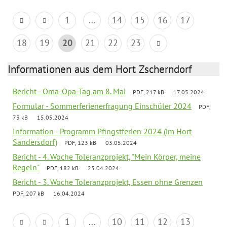
1
...
14
15
16
17
18
19
20
21
22
23
Informationen aus dem Hort Zscherndorf
Bericht - Oma-Opa-Tag am 8. Mai
PDF, 217 kB
17.05.2024
Formular - Sommerferienerfragung Einschüler 2024
PDF,
73 kB
15.05.2024
Information - Programm Pfingstferien 2024 (im Hort
Sandersdorf)
PDF, 123 kB
03.05.2024
Bericht - 4. Woche Toleranzprojekt, "Mein Körper, meine
Regeln"
PDF, 182 kB
25.04.2024
Bericht - 3. Woche Toleranzprojekt, Essen ohne Grenzen
PDF, 207 kB
16.04.2024
1
...
10
11
12
13