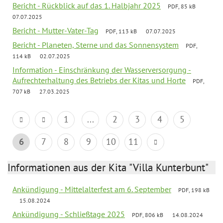
Bericht - Rückblick auf das 1. Halbjahr 2025
PDF, 85 kB
07.07.2025
Bericht - Mutter-Vater-Tag
PDF, 113 kB
07.07.2025
Bericht - Planeten, Sterne und das Sonnensystem
PDF,
114 kB
02.07.2025
Information - Einschränkung der Wasserversorgung -
Aufrechterhaltung des Betriebs der Kitas und Horte
PDF,
707 kB
27.03.2025
1
...
2
3
4
5
6
7
8
9
10
11
Informationen aus der Kita "Villa Kunterbunt"
Ankündigung - Mittelalterfest am 6. September
PDF, 198 kB
15.08.2024
Ankündigung - Schließtage 2025
PDF, 806 kB
14.08.2024