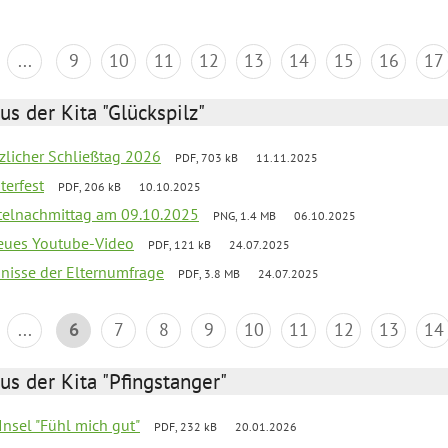
...
9
10
11
12
13
14
15
16
17
us der Kita "Glückspilz"
tzlicher Schließtag 2026
PDF, 703 kB
11.11.2025
terfest
PDF, 206 kB
10.10.2025
telnachmittag am 09.10.2025
PNG, 1.4 MB
06.10.2025
neues Youtube-Video
PDF, 121 kB
24.07.2025
bnisse der Elternumfrage
PDF, 3.8 MB
24.07.2025
...
6
7
8
9
10
11
12
13
14
us der Kita "Pfingstanger"
-Insel "Fühl mich gut"
PDF, 232 kB
20.01.2026