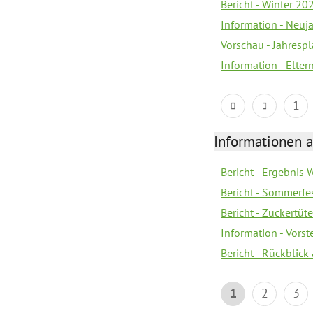
Bericht - Winter 20
Information - Neuj
Vorschau - Jahresp
Information - Elte
1
Informationen a
Bericht - Ergebnis
Bericht - Sommerfe
Bericht - Zuckertüt
Information - Vors
Bericht - Rückblick
1
2
3