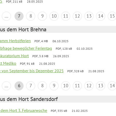
25
PDF, 211 kB
28.05.2025
...
7
8
9
10
11
12
13
14
15
aus dem Hort Brehna
ramm Herbstferien
PDF, 4 MB
06.10.2025
abfrage beweglicher Ferientag
PDF, 128 kB
02.10.2025
nkuratorium Hort
PDF, 3.8 MB
26.09.2025
ekt Mediko
PDF, 91 kB
21.08.2025
se von September bis Dezember 2025
PDF, 328 kB
21.08.2025
...
6
7
8
9
10
11
12
13
14
aus dem Hort Sandersdorf
s dem Hort 3. Februarwoche
PDF, 335 kB
21.02.2025