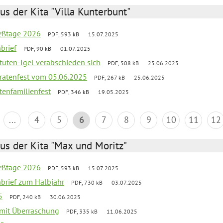
us der Kita "Villa Kunterbunt"
ießtage 2026
PDF, 593 kB
15.07.2025
brief
PDF, 90 kB
01.07.2025
rtüten-Igel verabschieden sich
PDF, 508 kB
25.06.2025
piratenfest vom 05.06.2025
PDF, 267 kB
25.06.2025
tenfamilienfest
PDF, 346 kB
19.05.2025
...
4
5
6
7
8
9
10
11
12
us der Kita "Max und Moritz"
ießtage 2026
PDF, 593 kB
15.07.2025
nbrief zum Halbjahr
PDF, 730 kB
03.07.2025
5
PDF, 240 kB
30.06.2025
g mit Überraschung
PDF, 335 kB
11.06.2025