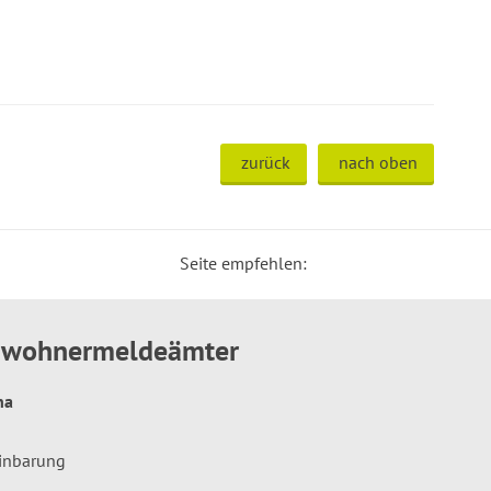
zurück
nach oben
Seite empfehlen:
inwohnermeldeämter
hna
einbarung