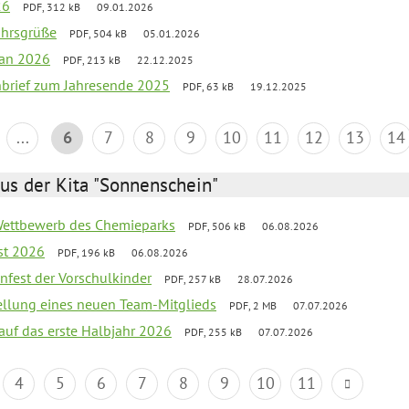
26
PDF, 312 kB
09.01.2026
ahrsgrüße
PDF, 504 kB
05.01.2026
lan 2026
PDF, 213 kB
22.12.2025
rnbrief zum Jahresende 2025
PDF, 63 kB
19.12.2025
...
6
7
8
9
10
11
12
13
14
us der Kita "Sonnenschein"
 Wettbewerb des Chemieparks
PDF, 506 kB
06.08.2026
st 2026
PDF, 196 kB
06.08.2026
enfest der Vorschulkinder
PDF, 257 kB
28.07.2026
tellung eines neuen Team-Mitglieds
PDF, 2 MB
07.07.2026
 auf das erste Halbjahr 2026
PDF, 255 kB
07.07.2026
4
5
6
7
8
9
10
11