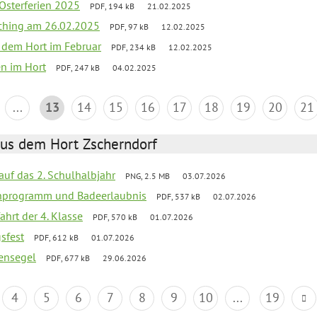
 Osterferien 2025
PDF, 194 kB
21.02.2025
ching am 26.02.2025
PDF, 97 kB
12.02.2025
s dem Hort im Februar
PDF, 234 kB
12.02.2025
en im Hort
PDF, 247 kB
04.02.2025
...
13
14
15
16
17
18
19
20
21
aus dem Hort Zscherndorf
 auf das 2. Schulhalbjahr
PNG, 2.5 MB
03.07.2026
ienprogramm und Badeerlaubnis
PDF, 537 kB
02.07.2026
ahrt der 4. Klasse
PDF, 570 kB
01.07.2026
gsfest
PDF, 612 kB
01.07.2026
ensegel
PDF, 677 kB
29.06.2026
4
5
6
7
8
9
10
...
19