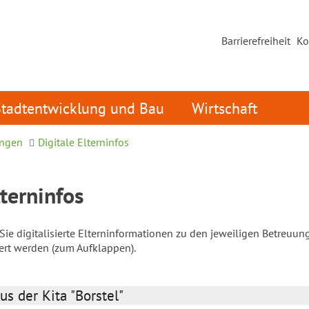
Barrierefreiheit
Ko
Stadtentwicklung und Bau
Wirtschaft
ungen
Digitale Elterninfos
lterninfos
ie digitalisierte Elterninformationen zu den jeweiligen Betreuun
iert werden (zum Aufklappen).
us der Kita "Borstel"