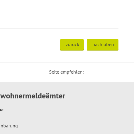
zurück
nach oben
Seite empfehlen:
inwohnermeldeämter
hna
einbarung