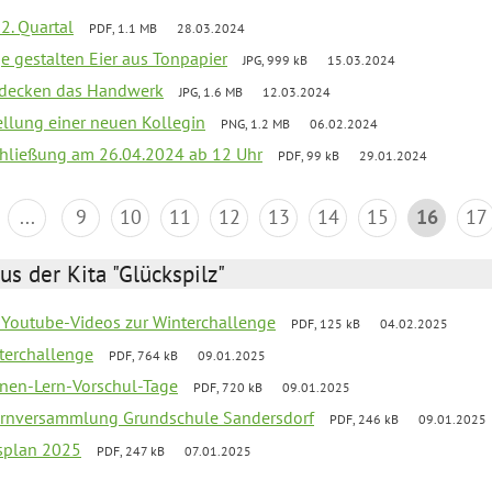
2. Quartal
PDF, 1.1 MB
28.03.2024
e gestalten Eier aus Tonpapier
JPG, 999 kB
15.03.2024
ntdecken das Handwerk
JPG, 1.6 MB
12.03.2024
ellung einer neuen Kollegin
PNG, 1.2 MB
06.02.2024
schließung am 26.04.2024 ab 12 Uhr
PDF, 99 kB
29.01.2024
...
9
10
11
12
13
14
15
16
17
us der Kita "Glückspilz"
 Youtube-Videos zur Winterchallenge
PDF, 125 kB
04.02.2025
terchallenge
PDF, 764 kB
09.01.2025
nen-Lern-Vorschul-Tage
PDF, 720 kB
09.01.2025
ernversammlung Grundschule Sandersdorf
PDF, 246 kB
09.01.2025
esplan 2025
PDF, 247 kB
07.01.2025