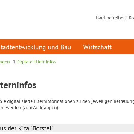
Barrierefreiheit
Ko
Stadtentwicklung und Bau
Wirtschaft
ungen
Digitale Elterninfos
lterninfos
ie digitalisierte Elterninformationen zu den jeweiligen Betreuun
iert werden (zum Aufklappen).
us der Kita "Borstel"