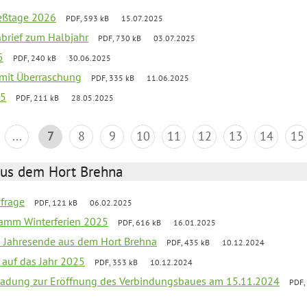
ießtage 2026
PDF, 593 kB
15.07.2025
nbrief zum Halbjahr
PDF, 730 kB
03.07.2025
5
PDF, 240 kB
30.06.2025
g mit Überraschung
PDF, 335 kB
11.06.2025
25
PDF, 211 kB
28.05.2025
...
7
8
9
10
11
12
13
14
15
aus dem Hort Brehna
bfrage
PDF, 121 kB
06.02.2025
ramm Winterferien 2025
PDF, 616 kB
16.01.2025
m Jahresende aus dem Hort Brehna
PDF, 435 kB
10.12.2024
 auf das Jahr 2025
PDF, 353 kB
10.12.2024
ladung zur Eröffnung des Verbindungsbaues am 15.11.2024
PDF,