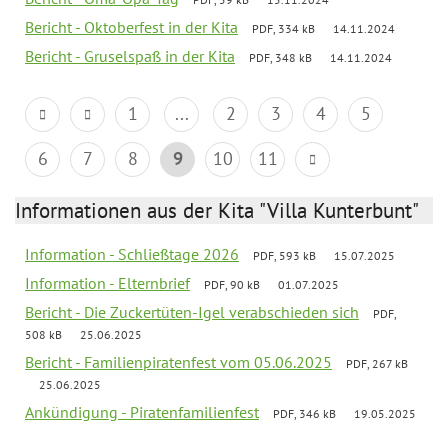
Bericht - Oktoberfest in der Kita
PDF, 334 kB
14.11.2024
Bericht - Gruselspaß in der Kita
PDF, 348 kB
14.11.2024
1
...
2
3
4
5
6
7
8
9
10
11
Informationen aus der Kita "Villa Kunterbunt"
Information - Schließtage 2026
PDF, 593 kB
15.07.2025
Information - Elternbrief
PDF, 90 kB
01.07.2025
Bericht - Die Zuckertüten-Igel verabschieden sich
PDF,
508 kB
25.06.2025
Bericht - Familienpiratenfest vom 05.06.2025
PDF, 267 kB
25.06.2025
Ankündigung - Piratenfamilienfest
PDF, 346 kB
19.05.2025