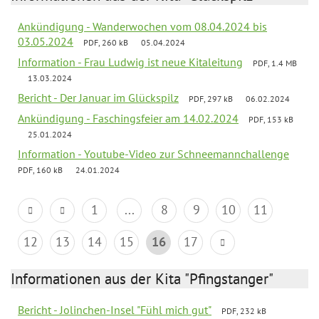
Ankündigung - Wanderwochen vom 08.04.2024 bis
03.05.2024
PDF, 260 kB
05.04.2024
Information - Frau Ludwig ist neue Kitaleitung
PDF, 1.4 MB
13.03.2024
Bericht - Der Januar im Glückspilz
PDF, 297 kB
06.02.2024
Ankündigung - Faschingsfeier am 14.02.2024
PDF, 153 kB
25.01.2024
Information - Youtube-Video zur Schneemannchallenge
PDF, 160 kB
24.01.2024
1
...
8
9
10
11
12
13
14
15
16
17
Informationen aus der Kita "Pfingstanger"
Bericht - Jolinchen-Insel "Fühl mich gut"
PDF, 232 kB