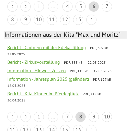
1
...
4
5
6
7
8
9
10
11
12
13
Informationen aus der Kita "Max und Moritz"
Bericht - Gärtnern mit der Edekastiftung
PDF, 397 kB
27.05.2025
Bericht - Zirkusvorstellung
PDF, 355 kB
22.05.2025
Information - Hinweis Zecken
PDF, 119 kB
12.05.2025
Information - Jahresplan 2025 (geändert)
PDF, 127 kB
12.05.2025
Bericht - Kita-Kinder im Pferdeglück
PDF, 218 kB
30.04.2025
1
...
7
8
9
10
11
12
13
14
15
16