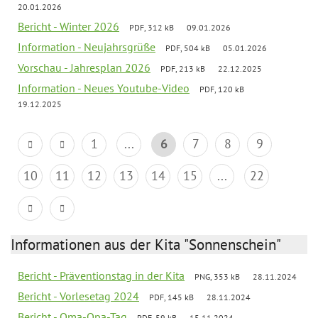
20.01.2026
Bericht - Winter 2026
PDF, 312 kB
09.01.2026
Information - Neujahrsgrüße
PDF, 504 kB
05.01.2026
Vorschau - Jahresplan 2026
PDF, 213 kB
22.12.2025
Information - Neues Youtube-Video
PDF, 120 kB
19.12.2025
1
...
6
7
8
9
10
11
12
13
14
15
...
22
Informationen aus der Kita "Sonnenschein"
Bericht - Präventionstag in der Kita
PNG, 353 kB
28.11.2024
Bericht - Vorlesetag 2024
PDF, 145 kB
28.11.2024
Bericht - Oma-Opa-Tag
PDF, 59 kB
15.11.2024