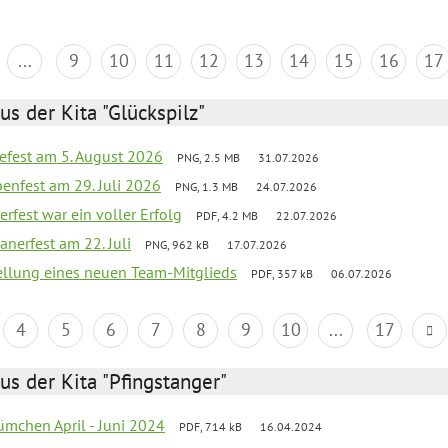
...
9
10
11
12
13
14
15
16
17
us der Kita "Glückspilz"
efest am 5. August 2026
PNG, 2.5 MB
31.07.2026
enfest am 29. Juli 2026
PNG, 1.3 MB
24.07.2026
erfest war ein voller Erfolg
PDF, 4.2 MB
22.07.2026
nerfest am 22. Juli
PNG, 962 kB
17.07.2026
tellung eines neuen Team-Mitglieds
PDF, 357 kB
06.07.2026
4
5
6
7
8
9
10
...
17
us der Kita "Pfingstanger"
mchen April - Juni 2024
PDF, 714 kB
16.04.2024