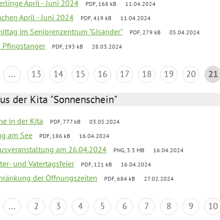
rlinge April - Juni 2024
PDF, 168 kB
11.04.2024
chen April - Juni 2024
PDF, 419 kB
11.04.2024
mittag im Seniorenzentrum "Gisander"
PDF, 279 kB
05.04.2024
a Pfingstanger
PDF, 193 kB
28.03.2024
...
13
14
15
16
17
18
19
20
21
us der Kita "Sonnenschein"
he in der Kita
PDF, 777 kB
03.05.2024
ang am See
PDF, 186 kB
16.04.2024
kusveranstaltung am 26.04.2024
PNG, 3.3 MB
16.04.2024
er- und Vatertagsfeier
PDF, 121 kB
16.04.2024
chränkung der Öffnungszeiten
PDF, 684 kB
27.02.2024
...
2
3
4
5
6
7
8
9
10