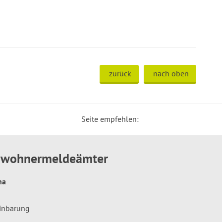
zurück
nach oben
Seite empfehlen:
inwohnermeldeämter
hna
einbarung