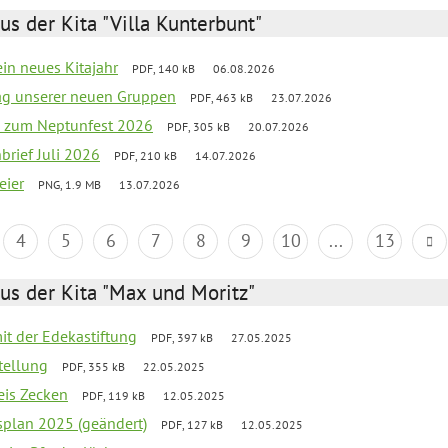
us der Kita "Villa Kunterbunt"
ein neues Kitajahr
PDF, 140 kB
06.08.2026
tag unserer neuen Gruppen
PDF, 463 kB
23.07.2026
o zum Neptunfest 2026
PDF, 305 kB
20.07.2026
nbrief Juli 2026
PDF, 210 kB
14.07.2026
eier
PNG, 1.9 MB
13.07.2026
4
5
6
7
8
9
10
...
13
us der Kita "Max und Moritz"
mit der Edekastiftung
PDF, 397 kB
27.05.2025
stellung
PDF, 355 kB
22.05.2025
eis Zecken
PDF, 119 kB
12.05.2025
esplan 2025 (geändert)
PDF, 127 kB
12.05.2025