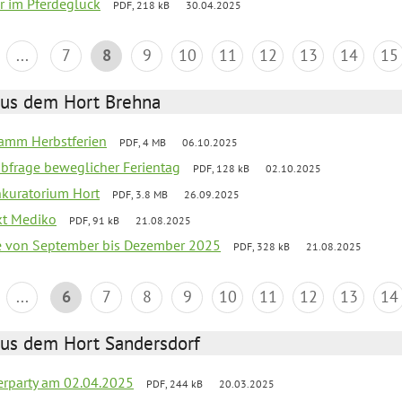
er im Pferdeglück
PDF, 218 kB
30.04.2025
...
7
8
9
10
11
12
13
14
15
aus dem Hort Brehna
ramm Herbstferien
PDF, 4 MB
06.10.2025
abfrage beweglicher Ferientag
PDF, 128 kB
02.10.2025
nkuratorium Hort
PDF, 3.8 MB
26.09.2025
ekt Mediko
PDF, 91 kB
21.08.2025
se von September bis Dezember 2025
PDF, 328 kB
21.08.2025
...
6
7
8
9
10
11
12
13
14
aus dem Hort Sandersdorf
erparty am 02.04.2025
PDF, 244 kB
20.03.2025