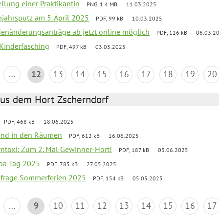
ellung einer Praktikantin
PNG, 1.4 MB
11.03.2025
jahrsputz am 5. April 2025
PDF, 99 kB
10.03.2025
denänderungsanträge ab jetzt online möglich
PDF, 126 kB
06.03.2
 Kinderfasching
PDF, 497 kB
03.03.2025
...
12
13
14
15
16
17
18
19
20
aus dem Hort Zscherndorf
PDF, 468 kB
18.06.2025
 Wind in den Räumen
PDF, 612 kB
16.06.2025
erntaxi: Zum 2. Mal Gewinner-Hort!
PDF, 187 kB
03.06.2025
pa Tag 2025
PDF, 785 kB
27.05.2025
bfrage Sommerferien 2025
PDF, 154 kB
05.05.2025
...
9
10
11
12
13
14
15
16
17