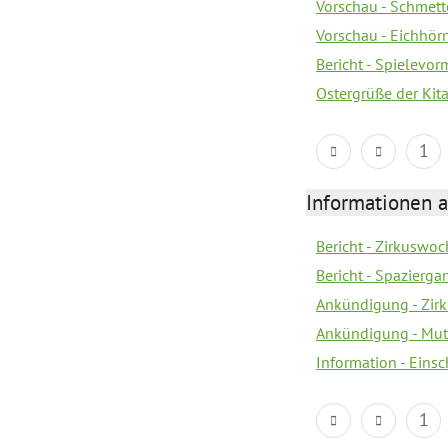
Vorschau - Schmette
Vorschau - Eichhörn
Bericht - Spielevor
Ostergrüße der Kit
1
Informationen a
Bericht - Zirkuswoc
Bericht - Spazierg
Ankündigung - Zir
Ankündigung - Mutt
Information - Eins
1