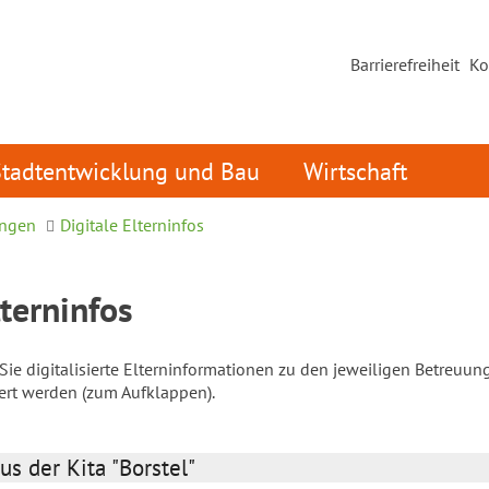
Barrierefreiheit
Ko
Stadtentwicklung und Bau
Wirtschaft
ungen
Digitale Elterninfos
lterninfos
ie digitalisierte Elterninformationen zu den jeweiligen Betreuun
iert werden (zum Aufklappen).
us der Kita "Borstel"