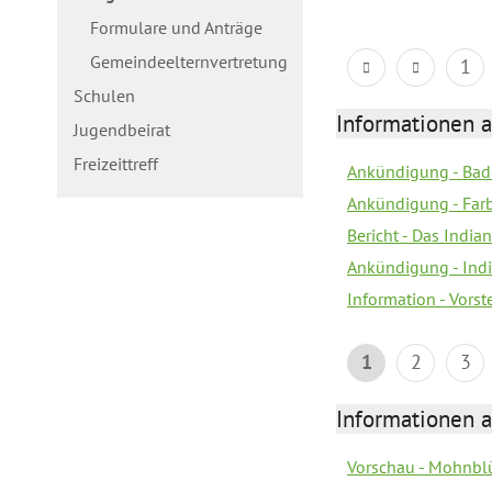
Formulare und Anträge
Gemeindeelternvertretung
1
Schulen
Informationen a
Jugendbeirat
Freizeittreff
Ankündigung - Bad
Ankündigung - Farb
Bericht - Das Indian
Ankündigung - India
Information - Vors
1
2
3
Informationen a
Vorschau - Mohnblü