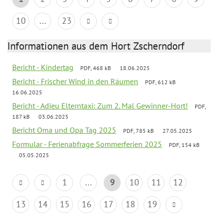
10
...
23
Informationen aus dem Hort Zscherndorf
Bericht - Kindertag
PDF, 468 kB
18.06.2025
Bericht - Frischer Wind in den Räumen
PDF, 612 kB
16.06.2025
Bericht - Adieu Elterntaxi: Zum 2. Mal Gewinner-Hort!
PDF,
187 kB
03.06.2025
Bericht Oma und Opa Tag 2025
PDF, 785 kB
27.05.2025
Formular - Ferienabfrage Sommerferien 2025
PDF, 154 kB
05.05.2025
1
...
9
10
11
12
13
14
15
16
17
18
19