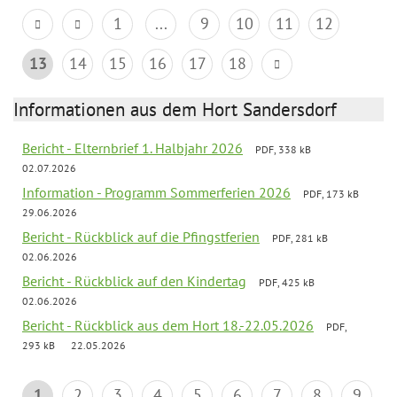
1
...
9
10
11
12
13
14
15
16
17
18
Informationen aus dem Hort Sandersdorf
Bericht - Elternbrief 1. Halbjahr 2026
PDF, 338 kB
02.07.2026
Information - Programm Sommerferien 2026
PDF, 173 kB
29.06.2026
Bericht - Rückblick auf die Pfingstferien
PDF, 281 kB
02.06.2026
Bericht - Rückblick auf den Kindertag
PDF, 425 kB
02.06.2026
Bericht - Rückblick aus dem Hort 18.-22.05.2026
PDF,
293 kB
22.05.2026
1
2
3
4
5
6
7
8
9