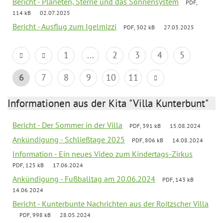
Bericht - Planeten, Sterne und das Sonnensystem
PDF,
114 kB
02.07.2025
Bericht - Ausflug zum Igelmizzi
PDF, 302 kB
27.03.2025
1
...
2
3
4
5
6
7
8
9
10
11
Informationen aus der Kita "Villa Kunterbunt"
Bericht - Der Sommer in der Villa
PDF, 391 kB
15.08.2024
Ankündigung - Schließtage 2025
PDF, 806 kB
14.08.2024
Information - Ein neues Video zum Kindertags-Zirkus
PDF, 125 kB
17.06.2024
Ankündigung - Fußballtag am 20.06.2024
PDF, 143 kB
14.06.2024
Bericht - Kunterbunte Nachrichten aus der Roitzscher Villa
PDF, 998 kB
28.05.2024