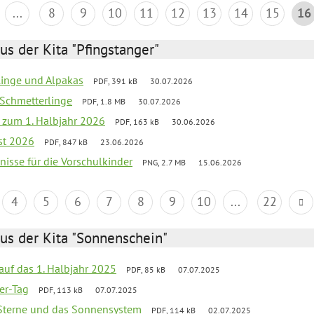
...
8
9
10
11
12
13
14
15
16
us der Kita "Pfingstanger"
rlinge und Alpakas
PDF, 391 kB
30.07.2026
 Schmetterlinge
PDF, 1.8 MB
30.07.2026
ef zum 1. Halbjahr 2026
PDF, 163 kB
30.06.2026
st 2026
PDF, 847 kB
23.06.2026
bnisse für die Vorschulkinder
PNG, 2.7 MB
15.06.2026
4
5
6
7
8
9
10
...
22
us der Kita "Sonnenschein"
 auf das 1. Halbjahr 2025
PDF, 85 kB
07.07.2025
ter-Tag
PDF, 113 kB
07.07.2025
, Sterne und das Sonnensystem
PDF, 114 kB
02.07.2025