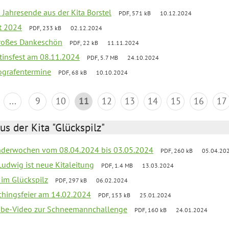
 Jahresende aus der Kita Borstel
PDF, 571 kB
10.12.2024
st 2024
PDF, 233 kB
02.12.2024
großes Dankeschön
PDF, 22 kB
11.11.2024
tinsfest am 08.11.2024
PDF, 5.7 MB
24.10.2024
ografentermine
PDF, 68 kB
10.10.2024
...
9
10
11
12
13
14
15
16
17
us der Kita "Glückspilz"
derwochen vom 08.04.2024 bis 03.05.2024
PDF, 260 kB
05.04.20
Ludwig ist neue Kitaleitung
PDF, 1.4 MB
13.03.2024
r im Glückspilz
PDF, 297 kB
06.02.2024
chingsfeier am 14.02.2024
PDF, 153 kB
25.01.2024
tube-Video zur Schneemannchallenge
PDF, 160 kB
24.01.2024