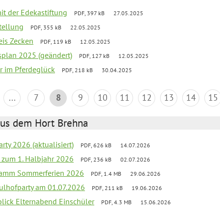
mit der Edekastiftung
PDF, 397 kB
27.05.2025
stellung
PDF, 355 kB
22.05.2025
eis Zecken
PDF, 119 kB
12.05.2025
esplan 2025 (geändert)
PDF, 127 kB
12.05.2025
er im Pferdeglück
PDF, 218 kB
30.04.2025
...
7
8
9
10
11
12
13
14
15
aus dem Hort Brehna
rty 2026 (aktualisiert)
PDF, 626 kB
14.07.2026
ef zum 1. Halbjahr 2026
PDF, 236 kB
02.07.2026
gramm Sommerferien 2026
PDF, 1.4 MB
29.06.2026
ulhofparty am 01.07.2026
PDF, 211 kB
19.06.2026
blick Elternabend Einschüler
PDF, 4.3 MB
15.06.2026