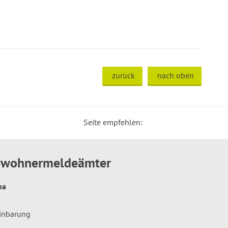
zurück
nach oben
Seite empfehlen:
inwohnermeldeämter
hna
einbarung