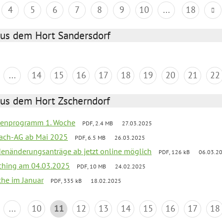
4
5
6
7
8
9
10
...
18
aus dem Hort Sandersdorf
...
14
15
16
17
18
19
20
21
22
aus dem Hort Zscherndorf
rienprogramm 1. Woche
PDF, 2.4 MB
27.03.2025
ach-AG ab Mai 2025
PDF, 6.5 MB
26.03.2025
denänderungsanträge ab jetzt online möglich
PDF, 126 kB
06.03.2
ching am 04.03.2025
PDF, 10 MB
24.02.2025
che im Januar
PDF, 335 kB
18.02.2025
...
10
11
12
13
14
15
16
17
18