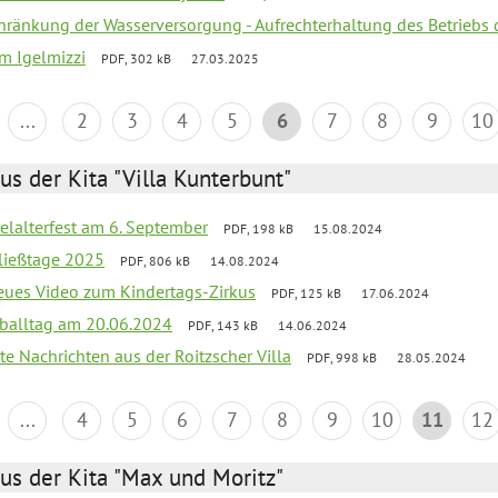
chränkung der Wasserversorgung - Aufrechterhaltung des Betriebs 
um Igelmizzi
PDF, 302 kB
27.03.2025
...
2
3
4
5
6
7
8
9
10
us der Kita "Villa Kunterbunt"
elalterfest am 6. September
PDF, 198 kB
15.08.2024
ließtage 2025
PDF, 806 kB
14.08.2024
neues Video zum Kindertags-Zirkus
PDF, 125 kB
17.06.2024
balltag am 20.06.2024
PDF, 143 kB
14.06.2024
te Nachrichten aus der Roitzscher Villa
PDF, 998 kB
28.05.2024
...
4
5
6
7
8
9
10
11
12
us der Kita "Max und Moritz"