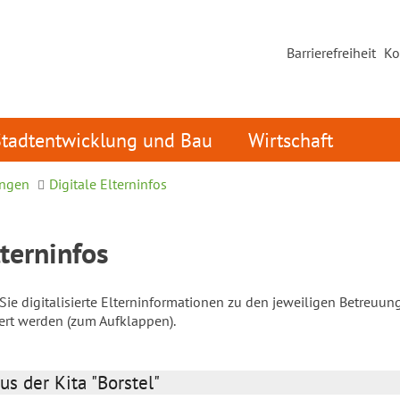
Barrierefreiheit
Ko
Stadtentwicklung und Bau
Wirtschaft
ungen
Digitale Elterninfos
lterninfos
ie digitalisierte Elterninformationen zu den jeweiligen Betreuun
iert werden (zum Aufklappen).
us der Kita "Borstel"