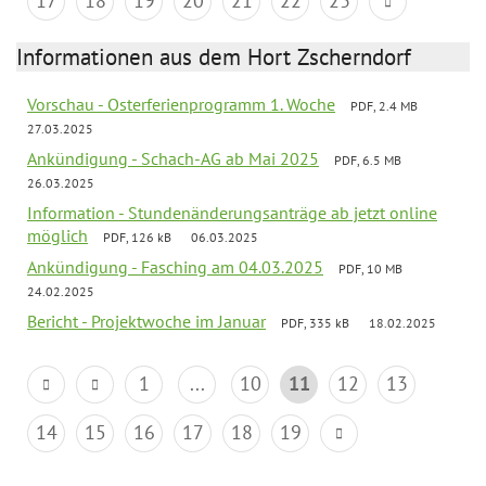
17
18
19
20
21
22
23
Informationen aus dem Hort Zscherndorf
Vorschau - Osterferienprogramm 1. Woche
PDF, 2.4 MB
27.03.2025
Ankündigung - Schach-AG ab Mai 2025
PDF, 6.5 MB
26.03.2025
Information - Stundenänderungsanträge ab jetzt online
möglich
PDF, 126 kB
06.03.2025
Ankündigung - Fasching am 04.03.2025
PDF, 10 MB
24.02.2025
Bericht - Projektwoche im Januar
PDF, 335 kB
18.02.2025
1
...
10
11
12
13
14
15
16
17
18
19