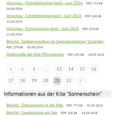
Vorschau - Mohnblümchen April - Juni 2024
PDF, 714 kB
16.04.2024
Vorschau - Schmetterlinge April - Juni 2024
PDF, 168 kB
11.04.2024
Vorschau - Eichhörnchen April - Juni 2024
PDF, 419 kB
11.04.2024
Bericht - Spielevormittag im Seniorenzentrum "Gisander"
PDF, 279 kB
05.04.2024
Ostergrüße der Kita Pfingstanger
PDF, 193 kB
28.03.2024
1
...
13
14
15
16
17
18
19
20
21
22
Informationen aus der Kita "Sonnenschein"
Bericht - Zirkuswoche in der Kita
PDF, 777 kB
03.05.2024
Bericht - Spaziergang am See
PDF, 186 kB
16.04.2024