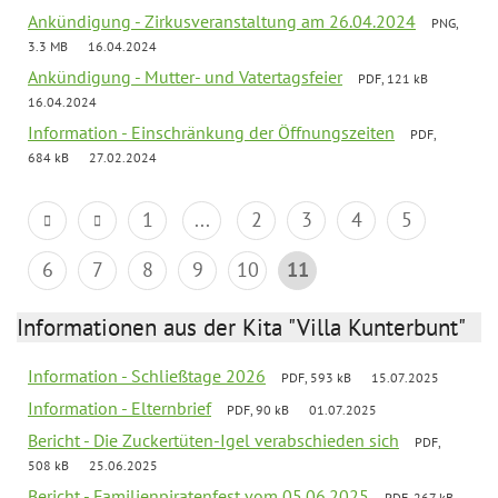
Ankündigung - Zirkusveranstaltung am 26.04.2024
PNG,
3.3 MB
16.04.2024
Ankündigung - Mutter- und Vatertagsfeier
PDF, 121 kB
16.04.2024
Information - Einschränkung der Öffnungszeiten
PDF,
684 kB
27.02.2024
1
...
2
3
4
5
6
7
8
9
10
11
Informationen aus der Kita "Villa Kunterbunt"
Information - Schließtage 2026
PDF, 593 kB
15.07.2025
Information - Elternbrief
PDF, 90 kB
01.07.2025
Bericht - Die Zuckertüten-Igel verabschieden sich
PDF,
508 kB
25.06.2025
Bericht - Familienpiratenfest vom 05.06.2025
PDF, 267 kB