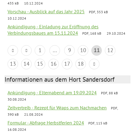
435 kB
10.12.2024
Vorschau - Ausblick auf das Jahr 2025
PDF, 353 kB
10.12.2024
Ankündigung - Einladung zur Eröffnung des
Verbindungsbaues am 15.11.2024
PDF, 168 kB
29.10.2024
1
...
9
10
11
12
13
14
15
16
17
18
Informationen aus dem Hort Sandersdorf
Ankündigung - Elternabend am 19.09.2024
PDF, 88 kB
30.08.2024
Zeitvertreib - Rezept für Wraps zum Nachmachen
PDF,
390 kB
21.08.2024
Formular - Abfrage Herbstferien 2024
PDF, 115 kB
16.08.2024