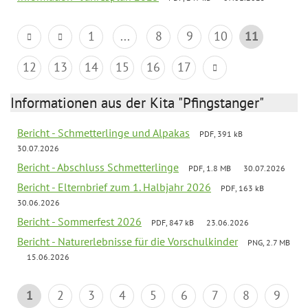
1
...
8
9
10
11
12
13
14
15
16
17
Informationen aus der Kita "Pfingstanger"
Bericht - Schmetterlinge und Alpakas
PDF, 391 kB
30.07.2026
Bericht - Abschluss Schmetterlinge
PDF, 1.8 MB
30.07.2026
Bericht - Elternbrief zum 1. Halbjahr 2026
PDF, 163 kB
30.06.2026
Bericht - Sommerfest 2026
PDF, 847 kB
23.06.2026
Bericht - Naturerlebnisse für die Vorschulkinder
PNG, 2.7 MB
15.06.2026
1
2
3
4
5
6
7
8
9