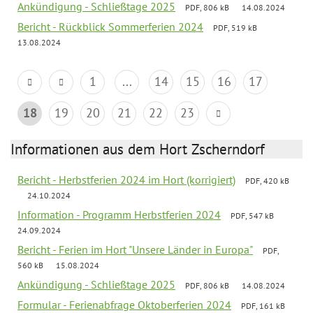
Ankündigung - Schließtage 2025
PDF, 806 kB
14.08.2024
Bericht - Rückblick Sommerferien 2024
PDF, 519 kB
13.08.2024
1
...
14
15
16
17
18
19
20
21
22
23
Informationen aus dem Hort Zscherndorf
Bericht - Herbstferien 2024 im Hort (korrigiert)
PDF, 420 kB
24.10.2024
Information - Programm Herbstferien 2024
PDF, 547 kB
24.09.2024
Bericht - Ferien im Hort "Unsere Länder in Europa"
PDF,
560 kB
15.08.2024
Ankündigung - Schließtage 2025
PDF, 806 kB
14.08.2024
Formular - Ferienabfrage Oktoberferien 2024
PDF, 161 kB