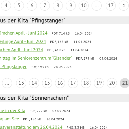
4
5
6
7
8
9
10
...
17
us der Kita "Pfingstanger"
mchen April - Juni 2024
PDF, 714 kB
16.04.2024
rlinge April - Juni 2024
PDF, 168 kB
11.04.2024
chen April - Juni 2024
PDF, 419 kB
11.04.2024
mittag im Seniorenzentrum "Gisander"
PDF, 279 kB
05.04.2024
a Pfingstanger
PDF, 193 kB
28.03.2024
...
13
14
15
16
17
18
19
20
21
us der Kita "Sonnenschein"
he in der Kita
PDF, 777 kB
03.05.2024
ang am See
PDF, 186 kB
16.04.2024
kusveranstaltung am 26.04.2024
PNG, 3.3 MB
16.04.2024