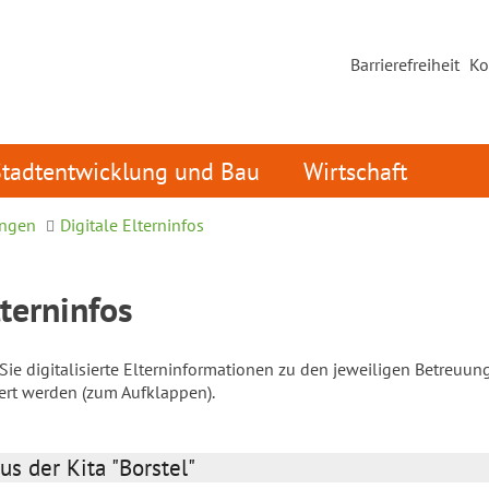
Barrierefreiheit
Ko
Stadtentwicklung und Bau
Wirtschaft
ungen
Digitale Elterninfos
lterninfos
ie digitalisierte Elterninformationen zu den jeweiligen Betreuun
iert werden (zum Aufklappen).
us der Kita "Borstel"