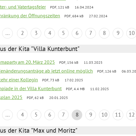
er- und Vatertagsfeier
PDF, 121 kB
16.04.2024
chränkung der Öffnungszeiten
PDF, 684 kB
27.02.2024
...
2
3
4
5
6
7
8
9
10
us der Kita "Villa Kunterbunt"
amaparty am 20. März 2025
PDF, 156 kB
11.03.2025
denänderungsanträge ab jetzt online möglich
PDF, 126 kB
06.03.2
ehr einer Kollegin
PDF, 73 kB
17.02.2025
mpiade in der Villa Kunterbunt
PDF, 4.4 MB
11.02.2025
esplan 2025
PDF, 62 kB
20.01.2025
...
4
5
6
7
8
9
10
11
12
us der Kita "Max und Moritz"