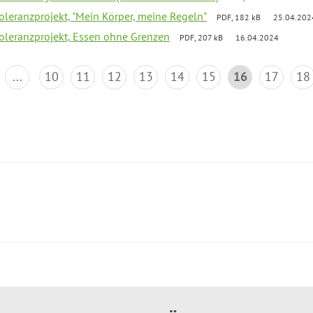
Toleranzprojekt, "Mein Körper, meine Regeln"
PDF, 182 kB
25.04.202
Toleranzprojekt, Essen ohne Grenzen
PDF, 207 kB
16.04.2024
...
10
11
12
13
14
15
16
17
18