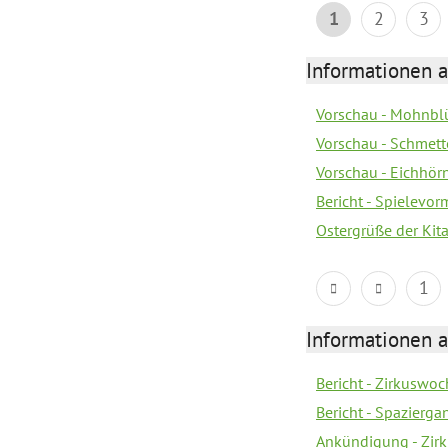
1
2
3
Informationen a
Vorschau - Mohnblü
Vorschau - Schmette
Vorschau - Eichhörn
Bericht - Spielevor
Ostergrüße der Kit
1
Informationen a
Bericht - Zirkuswoc
Bericht - Spazierg
Ankündigung - Zir