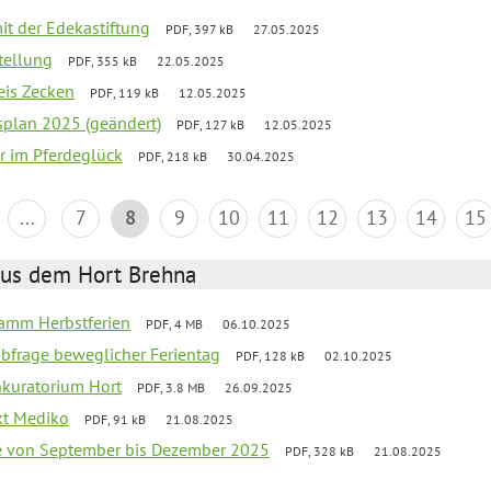
mit der Edekastiftung
PDF, 397 kB
27.05.2025
stellung
PDF, 355 kB
22.05.2025
eis Zecken
PDF, 119 kB
12.05.2025
esplan 2025 (geändert)
PDF, 127 kB
12.05.2025
er im Pferdeglück
PDF, 218 kB
30.04.2025
...
7
8
9
10
11
12
13
14
15
aus dem Hort Brehna
ramm Herbstferien
PDF, 4 MB
06.10.2025
abfrage beweglicher Ferientag
PDF, 128 kB
02.10.2025
nkuratorium Hort
PDF, 3.8 MB
26.09.2025
ekt Mediko
PDF, 91 kB
21.08.2025
se von September bis Dezember 2025
PDF, 328 kB
21.08.2025