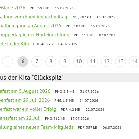
ießtage 2026
PDF, 593 kB
15.07.2025
ladung zum Familiennachmittag
PDF, 287 kB
15.07.2025
onalbelegung ab August 2025
PDF, 102 kB
15.07.2025
uppertag in der Horteinrichtung
PDF, 112 kB
07.07.2025
ude in der Kita
PDF, 408 kB
04.07.2025
...
6
7
8
9
10
11
12
13
14
us der Kita "Glückspilz"
efest am 5. August 2026
PNG, 2.5 MB
31.07.2026
enfest am 29. Juli 2026
PNG, 1.3 MB
24.07.2026
erfest war ein voller Erfolg
PDF, 4.2 MB
22.07.2026
nerfest am 22. Juli
PNG, 962 kB
17.07.2026
tellung eines neuen Team-Mitglieds
PDF, 357 kB
06.07.2026