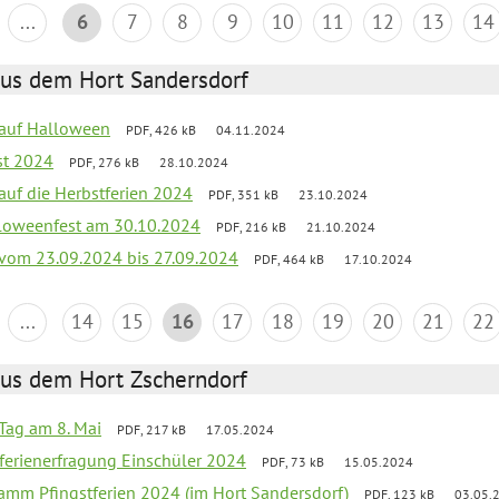
...
6
7
8
9
10
11
12
13
14
aus dem Hort Sandersdorf
k auf Halloween
PDF, 426 kB
04.11.2024
st 2024
PDF, 276 kB
28.10.2024
 auf die Herbstferien 2024
PDF, 351 kB
23.10.2024
loweenfest am 30.10.2024
PDF, 216 kB
21.10.2024
k vom 23.09.2024 bis 27.09.2024
PDF, 464 kB
17.10.2024
...
14
15
16
17
18
19
20
21
22
aus dem Hort Zscherndorf
Tag am 8. Mai
PDF, 217 kB
17.05.2024
ferienerfragung Einschüler 2024
PDF, 73 kB
15.05.2024
ramm Pfingstferien 2024 (im Hort Sandersdorf)
PDF, 123 kB
03.05.