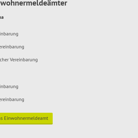
inwohnermeldeämter
hna
einbarung
ereinbarung
icher Vereinbarung
einbarung
ereinbarung
das Einwohnermeldeamt