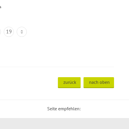
4
19
zurück
nach oben
Seite empfehlen: