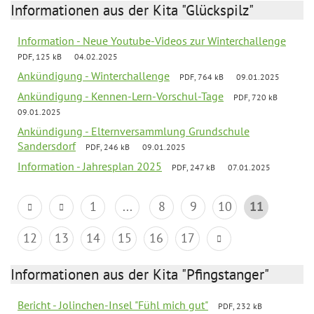
Informationen aus der Kita "Glückspilz"
Information - Neue Youtube-Videos zur Winterchallenge
PDF, 125 kB
04.02.2025
Ankündigung - Winterchallenge
PDF, 764 kB
09.01.2025
Ankündigung - Kennen-Lern-Vorschul-Tage
PDF, 720 kB
09.01.2025
Ankündigung - Elternversammlung Grundschule
Sandersdorf
PDF, 246 kB
09.01.2025
Information - Jahresplan 2025
PDF, 247 kB
07.01.2025
1
...
8
9
10
11
12
13
14
15
16
17
Informationen aus der Kita "Pfingstanger"
Bericht - Jolinchen-Insel "Fühl mich gut"
PDF, 232 kB