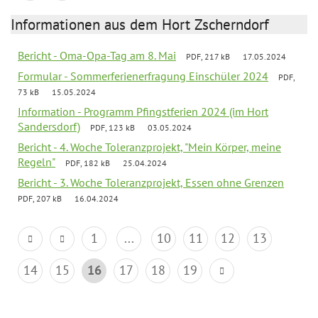
Informationen aus dem Hort Zscherndorf
Bericht - Oma-Opa-Tag am 8. Mai
PDF, 217 kB
17.05.2024
Formular - Sommerferienerfragung Einschüler 2024
PDF,
73 kB
15.05.2024
Information - Programm Pfingstferien 2024 (im Hort
Sandersdorf)
PDF, 123 kB
03.05.2024
Bericht - 4. Woche Toleranzprojekt, "Mein Körper, meine
Regeln"
PDF, 182 kB
25.04.2024
Bericht - 3. Woche Toleranzprojekt, Essen ohne Grenzen
PDF, 207 kB
16.04.2024
1
...
10
11
12
13
14
15
16
17
18
19