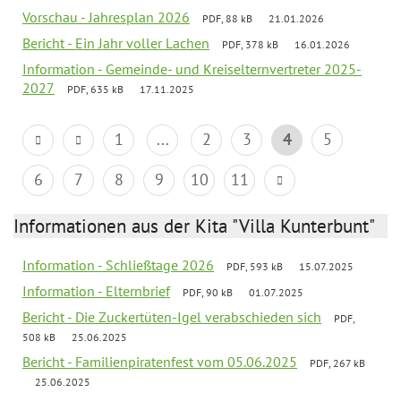
Vorschau - Jahresplan 2026
PDF, 88 kB
21.01.2026
Bericht - Ein Jahr voller Lachen
PDF, 378 kB
16.01.2026
Information - Gemeinde- und Kreiselternvertreter 2025-
2027
PDF, 635 kB
17.11.2025
1
...
2
3
4
5
6
7
8
9
10
11
Informationen aus der Kita "Villa Kunterbunt"
Information - Schließtage 2026
PDF, 593 kB
15.07.2025
Information - Elternbrief
PDF, 90 kB
01.07.2025
Bericht - Die Zuckertüten-Igel verabschieden sich
PDF,
508 kB
25.06.2025
Bericht - Familienpiratenfest vom 05.06.2025
PDF, 267 kB
25.06.2025