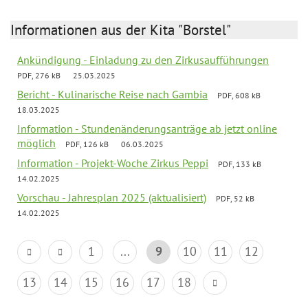
Informationen aus der Kita "Borstel"
Ankündigung - Einladung zu den Zirkusaufführungen
PDF, 276 kB
25.03.2025
Bericht - Kulinarische Reise nach Gambia
PDF, 608 kB
18.03.2025
Information - Stundenänderungsanträge ab jetzt online
möglich
PDF, 126 kB
06.03.2025
Information - Projekt-Woche Zirkus Peppi
PDF, 133 kB
14.02.2025
Vorschau - Jahresplan 2025 (aktualisiert)
PDF, 52 kB
14.02.2025
1
...
9
10
11
12
13
14
15
16
17
18