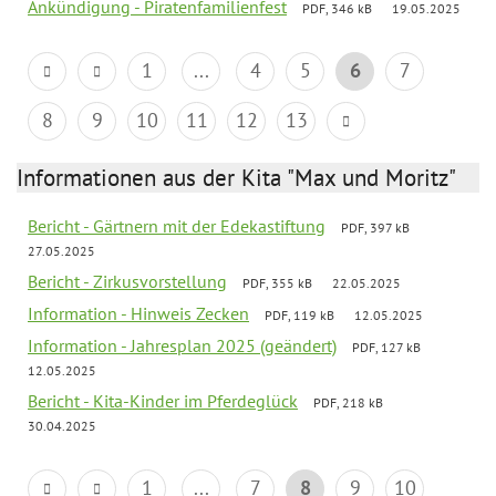
Ankündigung - Piratenfamilienfest
PDF, 346 kB
19.05.2025
1
...
4
5
6
7
8
9
10
11
12
13
Informationen aus der Kita "Max und Moritz"
Bericht - Gärtnern mit der Edekastiftung
PDF, 397 kB
27.05.2025
Bericht - Zirkusvorstellung
PDF, 355 kB
22.05.2025
Information - Hinweis Zecken
PDF, 119 kB
12.05.2025
Information - Jahresplan 2025 (geändert)
PDF, 127 kB
12.05.2025
Bericht - Kita-Kinder im Pferdeglück
PDF, 218 kB
30.04.2025
1
...
7
8
9
10