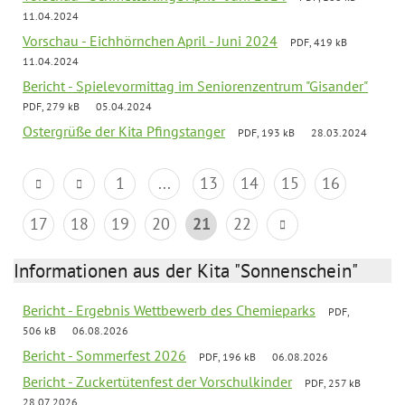
11.04.2024
Vorschau - Eichhörnchen April - Juni 2024
PDF, 419 kB
11.04.2024
Bericht - Spielevormittag im Seniorenzentrum "Gisander"
PDF, 279 kB
05.04.2024
Ostergrüße der Kita Pfingstanger
PDF, 193 kB
28.03.2024
1
...
13
14
15
16
17
18
19
20
21
22
Informationen aus der Kita "Sonnenschein"
Bericht - Ergebnis Wettbewerb des Chemieparks
PDF,
506 kB
06.08.2026
Bericht - Sommerfest 2026
PDF, 196 kB
06.08.2026
Bericht - Zuckertütenfest der Vorschulkinder
PDF, 257 kB
28.07.2026