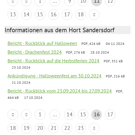
1
...
9
10
11
12
13
14
15
16
17
18
Informationen aus dem Hort Sandersdorf
Bericht - Rückblick auf Halloween
PDF, 426 kB
04.11.2024
Bericht - Drachenfest 2024
PDF, 276 kB
28.10.2024
Bericht - Rückblick auf die Herbstferien 2024
PDF, 351 kB
23.10.2024
Ankündigung - Halloweenfest am 30.10.2024
PDF, 216 kB
21.10.2024
Bericht - Rückblick vom 23.09.2024 bis 27.09.2024
PDF,
464 kB
17.10.2024
1
...
14
15
16
17
18
19
20
21
22
23