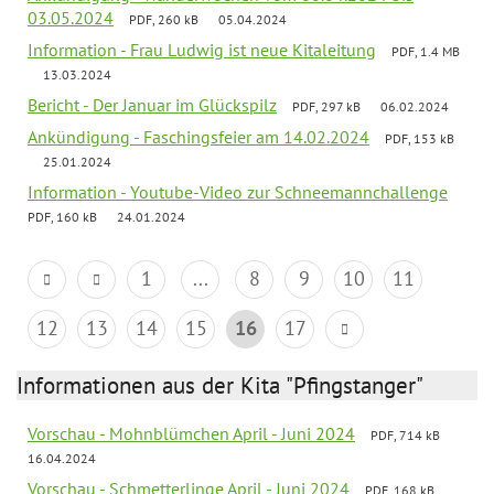
03.05.2024
PDF, 260 kB
05.04.2024
Information - Frau Ludwig ist neue Kitaleitung
PDF, 1.4 MB
13.03.2024
Bericht - Der Januar im Glückspilz
PDF, 297 kB
06.02.2024
Ankündigung - Faschingsfeier am 14.02.2024
PDF, 153 kB
25.01.2024
Information - Youtube-Video zur Schneemannchallenge
PDF, 160 kB
24.01.2024
1
...
8
9
10
11
12
13
14
15
16
17
Informationen aus der Kita "Pfingstanger"
Vorschau - Mohnblümchen April - Juni 2024
PDF, 714 kB
16.04.2024
Vorschau - Schmetterlinge April - Juni 2024
PDF, 168 kB