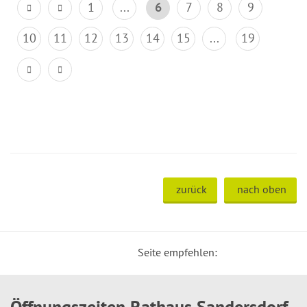
1
...
6
7
8
9
10
11
12
13
14
15
...
19
zurück
nach oben
Seite empfehlen:
Öffnungszeiten Rathaus Sandersdorf-