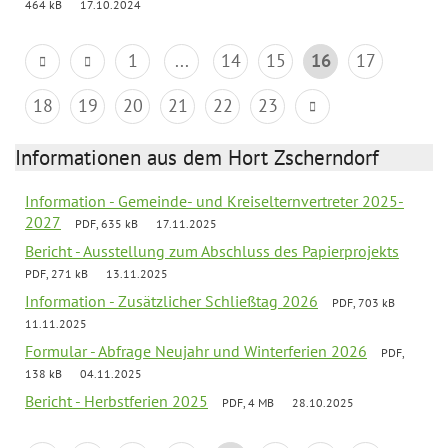
464 kB
17.10.2024
1
...
14
15
16
17
18
19
20
21
22
23
Informationen aus dem Hort Zscherndorf
Information - Gemeinde- und Kreiselternvertreter 2025-
2027
PDF, 635 kB
17.11.2025
Bericht - Ausstellung zum Abschluss des Papierprojekts
PDF, 271 kB
13.11.2025
Information - Zusätzlicher Schließtag 2026
PDF, 703 kB
11.11.2025
Formular - Abfrage Neujahr und Winterferien 2026
PDF,
138 kB
04.11.2025
Bericht - Herbstferien 2025
PDF, 4 MB
28.10.2025