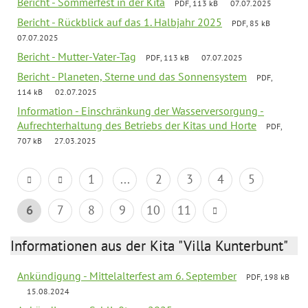
Bericht - Sommerfest in der Kita
PDF, 113 kB
07.07.2025
Bericht - Rückblick auf das 1. Halbjahr 2025
PDF, 85 kB
07.07.2025
Bericht - Mutter-Vater-Tag
PDF, 113 kB
07.07.2025
Bericht - Planeten, Sterne und das Sonnensystem
PDF,
114 kB
02.07.2025
Information - Einschränkung der Wasserversorgung -
Aufrechterhaltung des Betriebs der Kitas und Horte
PDF,
707 kB
27.03.2025
1
...
2
3
4
5
6
7
8
9
10
11
Informationen aus der Kita "Villa Kunterbunt"
Ankündigung - Mittelalterfest am 6. September
PDF, 198 kB
15.08.2024