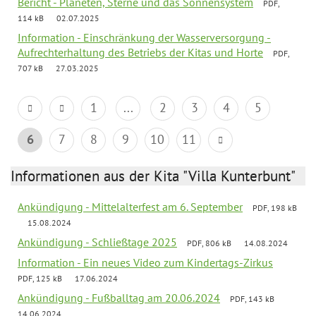
Bericht - Planeten, Sterne und das Sonnensystem
PDF,
114 kB
02.07.2025
Information - Einschränkung der Wasserversorgung -
Aufrechterhaltung des Betriebs der Kitas und Horte
PDF,
707 kB
27.03.2025
1
...
2
3
4
5
6
7
8
9
10
11
Informationen aus der Kita "Villa Kunterbunt"
Ankündigung - Mittelalterfest am 6. September
PDF, 198 kB
15.08.2024
Ankündigung - Schließtage 2025
PDF, 806 kB
14.08.2024
Information - Ein neues Video zum Kindertags-Zirkus
PDF, 125 kB
17.06.2024
Ankündigung - Fußballtag am 20.06.2024
PDF, 143 kB
14.06.2024