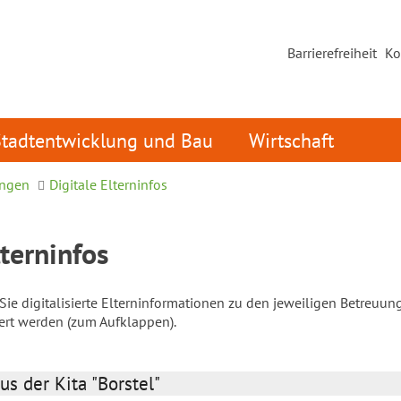
Barrierefreiheit
Ko
Stadtentwicklung und Bau
Wirtschaft
ungen
Digitale Elterninfos
lterninfos
ie digitalisierte Elterninformationen zu den jeweiligen Betreuun
iert werden (zum Aufklappen).
us der Kita "Borstel"