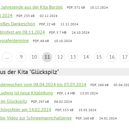
 Jahresende aus der Kita Borstel
PDF, 571 kB
10.12.2024
st 2024
PDF, 233 kB
02.12.2024
großes Dankeschön
PDF, 22 kB
11.11.2024
tinsfest am 08.11.2024
PDF, 5.7 MB
24.10.2024
ografentermine
PDF, 68 kB
10.10.2024
...
9
10
11
12
13
14
15
16
17
us der Kita "Glückspilz"
derwochen vom 08.04.2024 bis 03.05.2024
PDF, 260 kB
05.04.20
Ludwig ist neue Kitaleitung
PDF, 1.4 MB
13.03.2024
r im Glückspilz
PDF, 297 kB
06.02.2024
chingsfeier am 14.02.2024
PDF, 153 kB
25.01.2024
tube-Video zur Schneemannchallenge
PDF, 160 kB
24.01.2024