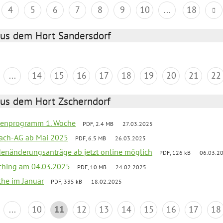
4
5
6
7
8
9
10
...
18
aus dem Hort Sandersdorf
...
14
15
16
17
18
19
20
21
22
aus dem Hort Zscherndorf
rienprogramm 1. Woche
PDF, 2.4 MB
27.03.2025
ach-AG ab Mai 2025
PDF, 6.5 MB
26.03.2025
denänderungsanträge ab jetzt online möglich
PDF, 126 kB
06.03.2
ching am 04.03.2025
PDF, 10 MB
24.02.2025
che im Januar
PDF, 335 kB
18.02.2025
...
10
11
12
13
14
15
16
17
18