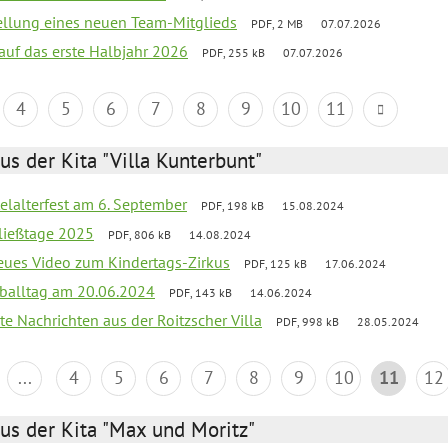
tellung eines neuen Team-Mitglieds
PDF, 2 MB
07.07.2026
 auf das erste Halbjahr 2026
PDF, 255 kB
07.07.2026
4
5
6
7
8
9
10
11
us der Kita "Villa Kunterbunt"
elalterfest am 6. September
PDF, 198 kB
15.08.2024
ließtage 2025
PDF, 806 kB
14.08.2024
neues Video zum Kindertags-Zirkus
PDF, 125 kB
17.06.2024
balltag am 20.06.2024
PDF, 143 kB
14.06.2024
te Nachrichten aus der Roitzscher Villa
PDF, 998 kB
28.05.2024
...
4
5
6
7
8
9
10
11
12
us der Kita "Max und Moritz"