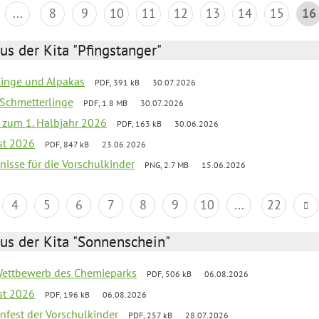
...
8
9
10
11
12
13
14
15
16
us der Kita "Pfingstanger"
rlinge und Alpakas
PDF, 391 kB
30.07.2026
 Schmetterlinge
PDF, 1.8 MB
30.07.2026
ef zum 1. Halbjahr 2026
PDF, 163 kB
30.06.2026
st 2026
PDF, 847 kB
23.06.2026
bnisse für die Vorschulkinder
PNG, 2.7 MB
15.06.2026
4
5
6
7
8
9
10
...
22
us der Kita "Sonnenschein"
 Wettbewerb des Chemieparks
PDF, 506 kB
06.08.2026
st 2026
PDF, 196 kB
06.08.2026
enfest der Vorschulkinder
PDF, 257 kB
28.07.2026