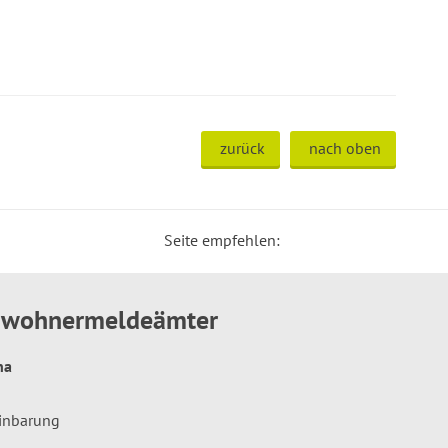
zurück
nach oben
Seite empfehlen:
inwohnermeldeämter
hna
einbarung