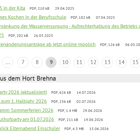
 in der Kita
PDF, 210 kB
29.04.2025
mes Kochen in der Berufsschule
PDF, 182 kB
07.04.2025
chränkung der Wasserversorgung - Aufrechterhaltung des Betriebs 
25
PDF, 202 kB
26.03.2025
denänderungsanträge ab jetzt online möglich
PDF, 126 kB
06.03.2
...
7
8
9
10
11
12
13
14
15
aus dem Hort Brehna
rty 2026 (aktualisiert)
PDF, 626 kB
14.07.2026
ef zum 1. Halbjahr 2026
PDF, 236 kB
02.07.2026
gramm Sommerferien 2026
PDF, 1.4 MB
29.06.2026
ulhofparty am 01.07.2026
PDF, 211 kB
19.06.2026
blick Elternabend Einschüler
PDF, 4.3 MB
15.06.2026