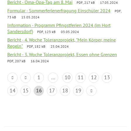
Bericht - Oma-Opa-Tag am 8. Mai
PDF, 217 kB
17.05.2024
Formular - Sommerferienerfragung Einschüler 2024
PDF,
73 kB
15.05.2024
Information - Programm Pfingstferien 2024 (im Hort
Sandersdorf)
PDF, 123 kB
03.05.2024
Bericht - 4. Woche Toleranzprojekt, "Mein Körper, meine
Regeln"
PDF, 182 kB
25.04.2024
Bericht - 3. Woche Toleranzprojekt, Essen ohne Grenzen
PDF, 207 kB
16.04.2024
1
...
10
11
12
13
14
15
16
17
18
19