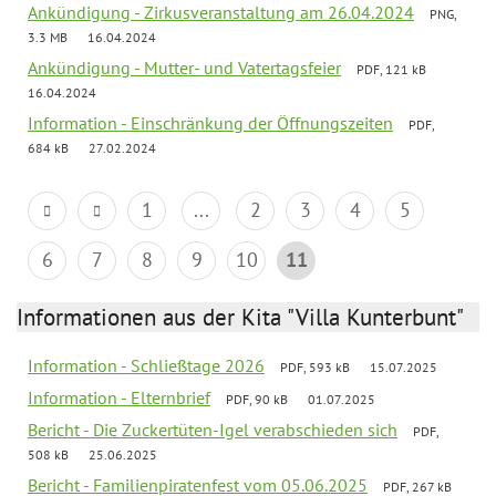
Ankündigung - Zirkusveranstaltung am 26.04.2024
PNG,
3.3 MB
16.04.2024
Ankündigung - Mutter- und Vatertagsfeier
PDF, 121 kB
16.04.2024
Information - Einschränkung der Öffnungszeiten
PDF,
684 kB
27.02.2024
1
...
2
3
4
5
6
7
8
9
10
11
Informationen aus der Kita "Villa Kunterbunt"
Information - Schließtage 2026
PDF, 593 kB
15.07.2025
Information - Elternbrief
PDF, 90 kB
01.07.2025
Bericht - Die Zuckertüten-Igel verabschieden sich
PDF,
508 kB
25.06.2025
Bericht - Familienpiratenfest vom 05.06.2025
PDF, 267 kB