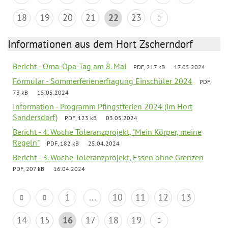
18
19
20
21
22
23
Informationen aus dem Hort Zscherndorf
Bericht - Oma-Opa-Tag am 8. Mai
PDF, 217 kB
17.05.2024
Formular - Sommerferienerfragung Einschüler 2024
PDF,
73 kB
15.05.2024
Information - Programm Pfingstferien 2024 (im Hort
Sandersdorf)
PDF, 123 kB
03.05.2024
Bericht - 4. Woche Toleranzprojekt, "Mein Körper, meine
Regeln"
PDF, 182 kB
25.04.2024
Bericht - 3. Woche Toleranzprojekt, Essen ohne Grenzen
PDF, 207 kB
16.04.2024
1
...
10
11
12
13
14
15
16
17
18
19