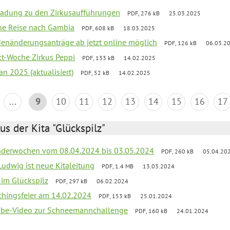
ladung zu den Zirkusaufführungen
PDF, 276 kB
25.03.2025
che Reise nach Gambia
PDF, 608 kB
18.03.2025
denänderungsanträge ab jetzt online möglich
PDF, 126 kB
06.03.2
ekt-Woche Zirkus Peppi
PDF, 133 kB
14.02.2025
an 2025 (aktualisiert)
PDF, 52 kB
14.02.2025
...
9
10
11
12
13
14
15
16
17
us der Kita "Glückspilz"
derwochen vom 08.04.2024 bis 03.05.2024
PDF, 260 kB
05.04.20
Ludwig ist neue Kitaleitung
PDF, 1.4 MB
13.03.2024
r im Glückspilz
PDF, 297 kB
06.02.2024
chingsfeier am 14.02.2024
PDF, 153 kB
25.01.2024
tube-Video zur Schneemannchallenge
PDF, 160 kB
24.01.2024