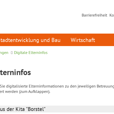
Barrierefreiheit
Ko
Stadtentwicklung und Bau
Wirtschaft
ungen
Digitale Elterninfos
lterninfos
ie digitalisierte Elterninformationen zu den jeweiligen Betreuun
iert werden (zum Aufklappen).
us der Kita "Borstel"