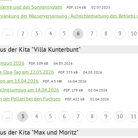
, Sterne und das Sonnensystem
PDF, 114 kB
02.07.2025
chränkung der Wasserversorgung - Aufrechterhaltung des Betriebs 
...
2
3
4
5
6
7
8
9
10
us der Kita "Villa Kunterbunt"
sumzug 2026
PDF, 509 kB
04.05.2026
a-Opa-Tag am 22.05.2026
PDF, 373 kB
04.05.2026
nzoo am 13.04.2026
PDF, 4.5 MB
16.04.2026
hlingsumzug am 14.04.2026
PDF, 179 kB
02.04.2026
n der Polizei bei den Füchsen
PDF, 422 kB
01.04.2026
...
3
4
5
6
7
8
9
10
11
us der Kita "Max und Moritz"