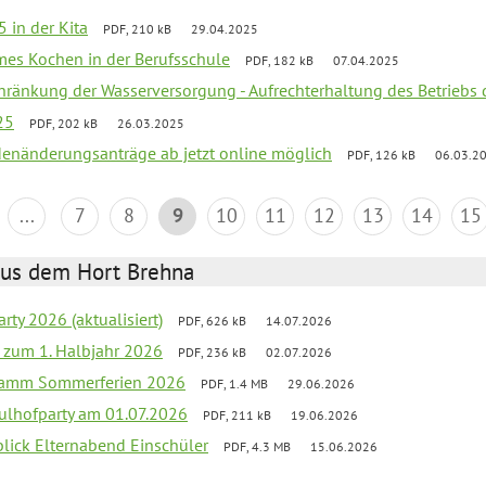
 in der Kita
PDF, 210 kB
29.04.2025
mes Kochen in der Berufsschule
PDF, 182 kB
07.04.2025
chränkung der Wasserversorgung - Aufrechterhaltung des Betriebs 
25
PDF, 202 kB
26.03.2025
denänderungsanträge ab jetzt online möglich
PDF, 126 kB
06.03.2
...
7
8
9
10
11
12
13
14
15
aus dem Hort Brehna
rty 2026 (aktualisiert)
PDF, 626 kB
14.07.2026
ef zum 1. Halbjahr 2026
PDF, 236 kB
02.07.2026
gramm Sommerferien 2026
PDF, 1.4 MB
29.06.2026
ulhofparty am 01.07.2026
PDF, 211 kB
19.06.2026
blick Elternabend Einschüler
PDF, 4.3 MB
15.06.2026