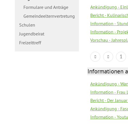
Ankündigung - Ein
Formulare und Anträge
Bericht - Kulinaris
Gemeindeelternvertretung
Information - Stun
Schulen
Information - Proj
Jugendbeirat
Vorschau - Jahrespl
Freizeittreff
1
Informationen a
Ankündigung - Wan
Information - Frau 
Bericht - Der Janua
Ankündigung - Fas
Information - You