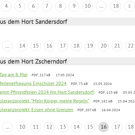
4
5
6
7
8
9
10
...
18
aus dem Hort Sandersdorf
...
14
15
16
17
18
19
20
21
22
aus dem Hort Zscherndorf
Tag am 8. Mai
PDF, 217 kB
17.05.2024
ferienerfragung Einschüler 2024
PDF, 73 kB
15.05.2024
ramm Pfingstferien 2024 (im Hort Sandersdorf)
PDF, 123 kB
03.05.
Toleranzprojekt, "Mein Körper, meine Regeln"
PDF, 182 kB
25.04.202
Toleranzprojekt, Essen ohne Grenzen
PDF, 207 kB
16.04.2024
...
10
11
12
13
14
15
16
17
18