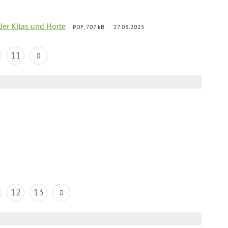
der Kitas und Horte
PDF, 707 kB
27.03.2025
11
12
13