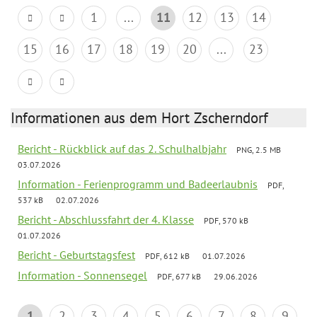
1
...
11
12
13
14
15
16
17
18
19
20
...
23
Informationen aus dem Hort Zscherndorf
Bericht - Rückblick auf das 2. Schulhalbjahr
PNG, 2.5 MB
03.07.2026
Information - Ferienprogramm und Badeerlaubnis
PDF,
537 kB
02.07.2026
Bericht - Abschlussfahrt der 4. Klasse
PDF, 570 kB
01.07.2026
Bericht - Geburtstagsfest
PDF, 612 kB
01.07.2026
Information - Sonnensegel
PDF, 677 kB
29.06.2026
1
2
3
4
5
6
7
8
9