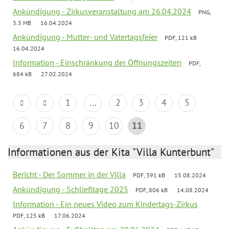
Ankündigung - Zirkusveranstaltung am 26.04.2024
PNG,
3.3 MB
16.04.2024
Ankündigung - Mutter- und Vatertagsfeier
PDF, 121 kB
16.04.2024
Information - Einschränkung der Öffnungszeiten
PDF,
684 kB
27.02.2024
1
...
2
3
4
5
6
7
8
9
10
11
Informationen aus der Kita "Villa Kunterbunt"
Bericht - Der Sommer in der Villa
PDF, 391 kB
15.08.2024
Ankündigung - Schließtage 2025
PDF, 806 kB
14.08.2024
Information - Ein neues Video zum Kindertags-Zirkus
PDF, 125 kB
17.06.2024