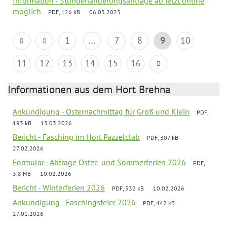
Information - Stundenänderungsanträge ab jetzt online
möglich
PDF, 126 kB
06.03.2025
1
...
7
8
9
10
11
12
13
14
15
16
Informationen aus dem Hort Brehna
Ankündigung - Osternachmittag für Groß und Klein
PDF,
193 kB
13.03.2026
Bericht - Fasching im Hort Pazzelclab
PDF, 307 kB
27.02.2026
Formular - Abfrage Oster- und Sommerferien 2026
PDF,
3.8 MB
10.02.2026
Bericht - Winterferien 2026
PDF, 532 kB
10.02.2026
Ankündigung - Faschingsfeier 2026
PDF, 442 kB
27.01.2026