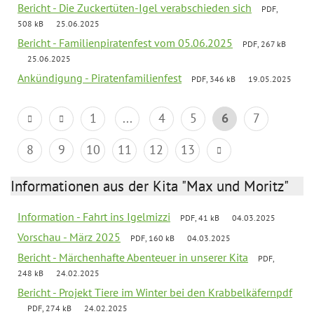
Bericht - Die Zuckertüten-Igel verabschieden sich
PDF,
508 kB
25.06.2025
Bericht - Familienpiratenfest vom 05.06.2025
PDF, 267 kB
25.06.2025
Ankündigung - Piratenfamilienfest
PDF, 346 kB
19.05.2025
1
...
4
5
6
7
8
9
10
11
12
13
Informationen aus der Kita "Max und Moritz"
Information - Fahrt ins Igelmizzi
PDF, 41 kB
04.03.2025
Vorschau - März 2025
PDF, 160 kB
04.03.2025
Bericht - Märchenhafte Abenteuer in unserer Kita
PDF,
248 kB
24.02.2025
Bericht - Projekt Tiere im Winter bei den Krabbelkäfernpdf
PDF, 274 kB
24.02.2025