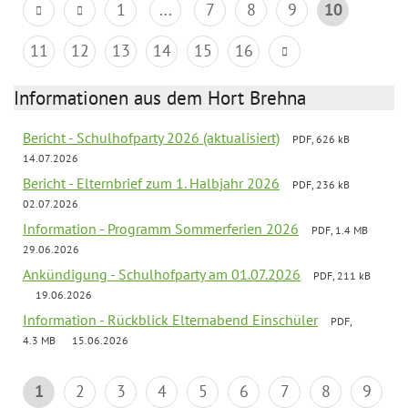
1
...
7
8
9
10
11
12
13
14
15
16
Informationen aus dem Hort Brehna
Bericht - Schulhofparty 2026 (aktualisiert)
PDF, 626 kB
14.07.2026
Bericht - Elternbrief zum 1. Halbjahr 2026
PDF, 236 kB
02.07.2026
Information - Programm Sommerferien 2026
PDF, 1.4 MB
29.06.2026
Ankündigung - Schulhofparty am 01.07.2026
PDF, 211 kB
19.06.2026
Information - Rückblick Elternabend Einschüler
PDF,
4.3 MB
15.06.2026
1
2
3
4
5
6
7
8
9