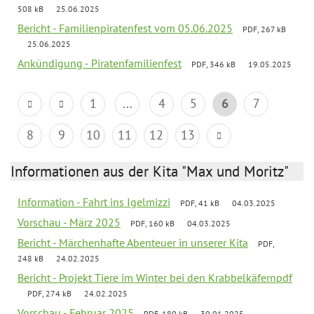
508 kB
25.06.2025
Bericht - Familienpiratenfest vom 05.06.2025
PDF, 267 kB
25.06.2025
Ankündigung - Piratenfamilienfest
PDF, 346 kB
19.05.2025
1
...
4
5
6
7
8
9
10
11
12
13
Informationen aus der Kita "Max und Moritz"
Information - Fahrt ins Igelmizzi
PDF, 41 kB
04.03.2025
Vorschau - März 2025
PDF, 160 kB
04.03.2025
Bericht - Märchenhafte Abenteuer in unserer Kita
PDF,
248 kB
24.02.2025
Bericht - Projekt Tiere im Winter bei den Krabbelkäfernpdf
PDF, 274 kB
24.02.2025
Vorschau - Februar 2025
PDF, 180 kB
30.01.2025