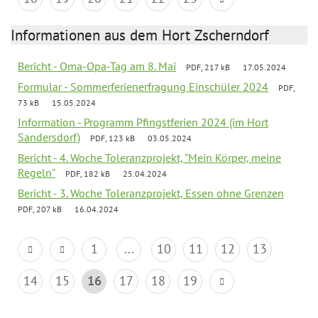
Informationen aus dem Hort Zscherndorf
Bericht - Oma-Opa-Tag am 8. Mai
PDF, 217 kB
17.05.2024
Formular - Sommerferienerfragung Einschüler 2024
PDF,
73 kB
15.05.2024
Information - Programm Pfingstferien 2024 (im Hort
Sandersdorf)
PDF, 123 kB
03.05.2024
Bericht - 4. Woche Toleranzprojekt, "Mein Körper, meine
Regeln"
PDF, 182 kB
25.04.2024
Bericht - 3. Woche Toleranzprojekt, Essen ohne Grenzen
PDF, 207 kB
16.04.2024
1
...
10
11
12
13
14
15
16
17
18
19