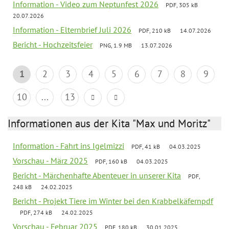
Information - Video zum Neptunfest 2026
PDF, 305 kB
20.07.2026
Information - Elternbrief Juli 2026
PDF, 210 kB
14.07.2026
Bericht - Hochzeitsfeier
PNG, 1.9 MB
13.07.2026
1
2
3
4
5
6
7
8
9
10
...
13
Informationen aus der Kita "Max und Moritz"
Information - Fahrt ins Igelmizzi
PDF, 41 kB
04.03.2025
Vorschau - März 2025
PDF, 160 kB
04.03.2025
Bericht - Märchenhafte Abenteuer in unserer Kita
PDF,
248 kB
24.02.2025
Bericht - Projekt Tiere im Winter bei den Krabbelkäfernpdf
PDF, 274 kB
24.02.2025
Vorschau - Februar 2025
PDF, 180 kB
30.01.2025