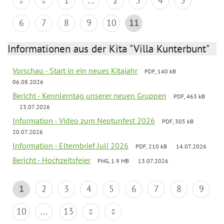
1
...
2
3
4
5
6
7
8
9
10
11
Informationen aus der Kita "Villa Kunterbunt"
Vorschau - Start in ein neues Kitajahr
PDF, 140 kB
06.08.2026
Bericht - Kennlerntag unserer neuen Gruppen
PDF, 463 kB
23.07.2026
Information - Video zum Neptunfest 2026
PDF, 305 kB
20.07.2026
Information - Elternbrief Juli 2026
PDF, 210 kB
14.07.2026
Bericht - Hochzeitsfeier
PNG, 1.9 MB
13.07.2026
1
2
3
4
5
6
7
8
9
10
...
13