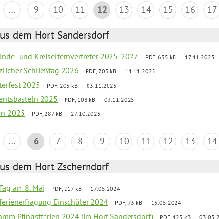
...
9
10
11
12
13
14
15
16
17
aus dem Hort Sandersdorf
inde- und Kreiselternvertreter 2025-2027
PDF, 635 kB
17.11.2025
tzlicher Schließtag 2026
PDF, 703 kB
11.11.2025
terfest 2025
PDF, 205 kB
03.11.2025
entsbasteln 2025
PDF, 108 kB
03.11.2025
ien 2025
PDF, 287 kB
27.10.2025
...
6
7
8
9
10
11
12
13
14
aus dem Hort Zscherndorf
Tag am 8. Mai
PDF, 217 kB
17.05.2024
ferienerfragung Einschüler 2024
PDF, 73 kB
15.05.2024
ramm Pfingstferien 2024 (im Hort Sandersdorf)
PDF, 123 kB
03.05.