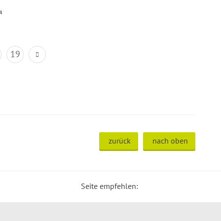
4
19
zurück
nach oben
Seite empfehlen: