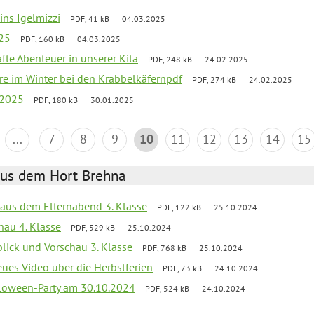
 ins Igelmizzi
PDF, 41 kB
04.03.2025
025
PDF, 160 kB
04.03.2025
fte Abenteuer in unserer Kita
PDF, 248 kB
24.02.2025
iere im Winter bei den Krabbelkäfernpdf
PDF, 274 kB
24.02.2025
 2025
PDF, 180 kB
30.01.2025
...
7
8
9
10
11
12
13
14
15
aus dem Hort Brehna
s aus dem Elternabend 3. Klasse
PDF, 122 kB
25.10.2024
hau 4. Klasse
PDF, 529 kB
25.10.2024
blick und Vorschau 3. Klasse
PDF, 768 kB
25.10.2024
eues Video über die Herbstferien
PDF, 73 kB
24.10.2024
loween-Party am 30.10.2024
PDF, 524 kB
24.10.2024