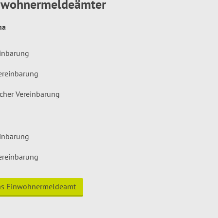
inwohnermeldeämter
hna
einbarung
ereinbarung
icher Vereinbarung
einbarung
ereinbarung
das Einwohnermeldeamt