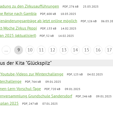
ladung zu den Zirkusaufführungen
PDF, 276 kB
25.03.2025
che Reise nach Gambia
PDF, 608 kB
18.03.2025
denänderungsanträge ab jetzt online möglich
PDF, 126 kB
06.03.2
ekt-Woche Zirkus Peppi
PDF, 133 kB
14.02.2025
an 2025 (aktualisiert)
PDF, 52 kB
14.02.2025
...
9
10
11
12
13
14
15
16
17
us der Kita "Glückspilz"
 Youtube-Videos zur Winterchallenge
PDF, 125 kB
04.02.2025
terchallenge
PDF, 764 kB
09.01.2025
nen-Lern-Vorschul-Tage
PDF, 720 kB
09.01.2025
ernversammlung Grundschule Sandersdorf
PDF, 246 kB
09.01.2025
esplan 2025
PDF, 247 kB
07.01.2025