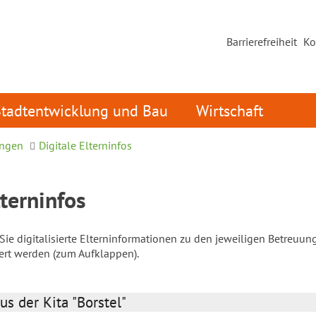
Barrierefreiheit
Ko
Stadtentwicklung und Bau
Wirtschaft
ungen
Digitale Elterninfos
lterninfos
ie digitalisierte Elterninformationen zu den jeweiligen Betreuun
iert werden (zum Aufklappen).
us der Kita "Borstel"