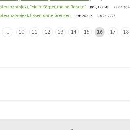
Toleranzprojekt, "Mein Körper, meine Regeln"
PDF, 182 kB
25.04.202
Toleranzprojekt, Essen ohne Grenzen
PDF, 207 kB
16.04.2024
...
10
11
12
13
14
15
16
17
18