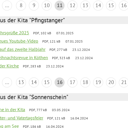
...
8
9
10
11
12
13
14
15
16
us der Kita "Pfingstanger"
ahrsgrüße 2025
PDF, 102 kB
07.01.2025
neues Youtube-Video
PDF, 121 kB
07.01.2025
 auf das zweite Halbjahr
PDF, 277 kB
23.12.2024
Weihnachtsrevue in Köthen
PDF, 323 kB
23.12.2024
der Kirche
PDF, 283 kB
23.12.2024
...
13
14
15
16
17
18
19
20
21
us der Kita "Sonnenschein"
he in der Kita
PDF, 777 kB
03.05.2024
er- und Vatertagsfeier
PDF, 121 kB
16.04.2024
ang am See
PDF, 186 kB
16.04.2024