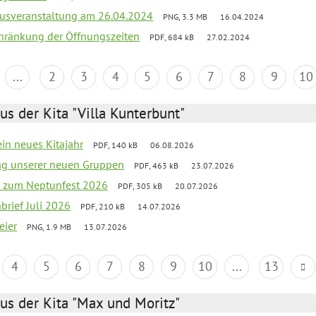
kusveranstaltung am 26.04.2024
PNG, 3.3 MB
16.04.2024
chränkung der Öffnungszeiten
PDF, 684 kB
27.02.2024
...
2
3
4
5
6
7
8
9
10
us der Kita "Villa Kunterbunt"
ein neues Kitajahr
PDF, 140 kB
06.08.2026
tag unserer neuen Gruppen
PDF, 463 kB
23.07.2026
o zum Neptunfest 2026
PDF, 305 kB
20.07.2026
nbrief Juli 2026
PDF, 210 kB
14.07.2026
eier
PNG, 1.9 MB
13.07.2026
4
5
6
7
8
9
10
...
13
us der Kita "Max und Moritz"