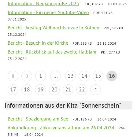
Information - Neujahrsgrüße 2025
PDF, 102 kB
07.01.2025
Information - Ein neues Youtube-Video
PDF, 121 kB
07.01.2025
Bericht - Ausflug Weihnachtsrevue in Köthen
PDF, 323 kB
23.12.2024
Bericht - Besuch in der Kirche
PDF, 283 kB
23.12.2024
Bericht - Rückblick auf das zweite Halbjahr
PDF, 277 kB
23.12.2024
1
...
13
14
15
16
17
18
19
20
21
22
Informationen aus der Kita "Sonnenschein"
Bericht - Spaziergang am See
PDF, 186 kB
16.04.2024
Ankündigung - Zirkusveranstaltung am 26.04.2024
PNG,
3.3 MB
16.04.2024