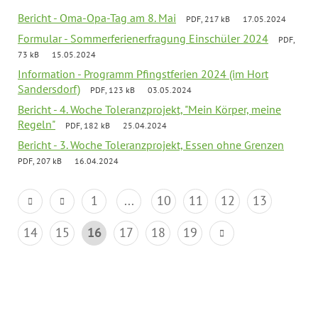
Bericht - Oma-Opa-Tag am 8. Mai
PDF, 217 kB
17.05.2024
Formular - Sommerferienerfragung Einschüler 2024
PDF,
73 kB
15.05.2024
Information - Programm Pfingstferien 2024 (im Hort
Sandersdorf)
PDF, 123 kB
03.05.2024
Bericht - 4. Woche Toleranzprojekt, "Mein Körper, meine
Regeln"
PDF, 182 kB
25.04.2024
Bericht - 3. Woche Toleranzprojekt, Essen ohne Grenzen
PDF, 207 kB
16.04.2024
1
...
10
11
12
13
14
15
16
17
18
19