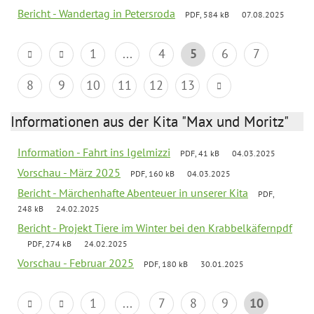
Bericht - Wandertag in Petersroda
PDF, 584 kB
07.08.2025
1
...
4
5
6
7
8
9
10
11
12
13
Informationen aus der Kita "Max und Moritz"
Information - Fahrt ins Igelmizzi
PDF, 41 kB
04.03.2025
Vorschau - März 2025
PDF, 160 kB
04.03.2025
Bericht - Märchenhafte Abenteuer in unserer Kita
PDF,
248 kB
24.02.2025
Bericht - Projekt Tiere im Winter bei den Krabbelkäfernpdf
PDF, 274 kB
24.02.2025
Vorschau - Februar 2025
PDF, 180 kB
30.01.2025
1
...
7
8
9
10