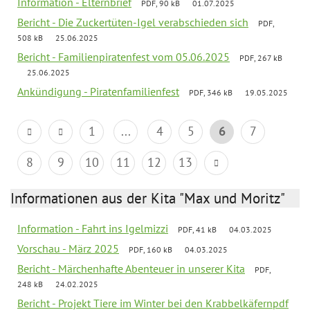
Information - Elternbrief
PDF, 90 kB
01.07.2025
Bericht - Die Zuckertüten-Igel verabschieden sich
PDF,
508 kB
25.06.2025
Bericht - Familienpiratenfest vom 05.06.2025
PDF, 267 kB
25.06.2025
Ankündigung - Piratenfamilienfest
PDF, 346 kB
19.05.2025
1
...
4
5
6
7
8
9
10
11
12
13
Informationen aus der Kita "Max und Moritz"
Information - Fahrt ins Igelmizzi
PDF, 41 kB
04.03.2025
Vorschau - März 2025
PDF, 160 kB
04.03.2025
Bericht - Märchenhafte Abenteuer in unserer Kita
PDF,
248 kB
24.02.2025
Bericht - Projekt Tiere im Winter bei den Krabbelkäfernpdf