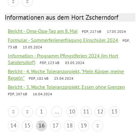
Informationen aus dem Hort Zscherndorf
Bericht - Oma-Opa-Tag am 8. Mai
PDF, 217 kB
17.05.2024
Formular - Sommerferienerfragung Einschüler 2024
PDF,
73 kB
15.05.2024
Information - Programm Pfingstferien 2024 (im Hort
Sandersdorf)
PDF, 123 kB
03.05.2024
Bericht - 4. Woche Toleranzprojekt, "Mein Körper, meine
Regeln"
PDF, 182 kB
25.04.2024
Bericht - 3. Woche Toleranzprojekt, Essen ohne Grenzen
PDF, 207 kB
16.04.2024
1
...
10
11
12
13
14
15
16
17
18
19