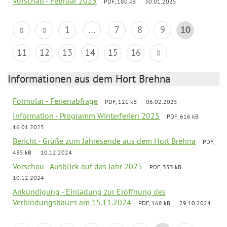
Vorschau - Februar 2025
PDF, 180 kB
30.01.2025
1
...
7
8
9
10
11
12
13
14
15
16
Informationen aus dem Hort Brehna
Formular - Ferienabfrage
PDF, 121 kB
06.02.2025
Information - Programm Winterferien 2025
PDF, 616 kB
16.01.2025
Bericht - Grüße zum Jahresende aus dem Hort Brehna
PDF,
435 kB
10.12.2024
Vorschau - Ausblick auf das Jahr 2025
PDF, 353 kB
10.12.2024
Ankündigung - Einladung zur Eröffnung des
Verbindungsbaues am 15.11.2024
PDF, 168 kB
29.10.2024