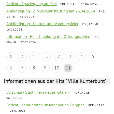
Bericht - Spaziergang am See
PDF, 186 kB
16.04.2024
Ankündigung - Zirkusveranstaltung am 26.04.2024
PNG,
3.3 MB
16.04.2024
Ankündigung - Mutter- und Vatertagsfeier
PDF, 121 kB
16.04.2024
Information - Einschränkung der Öffnungszeiten
PDF,
684 kB
27.02.2024
1
...
2
3
4
5
6
7
8
9
10
11
Informationen aus der Kita "Villa Kunterbunt"
Vorschau - Start in ein neues Kitajahr
PDF, 140 kB
06.08.2026
Bericht - Kennlerntag unserer neuen Gruppen
PDF, 463 kB
23.07.2026