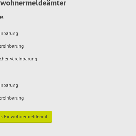
inwohnermeldeämter
hna
einbarung
ereinbarung
icher Vereinbarung
einbarung
ereinbarung
das Einwohnermeldeamt