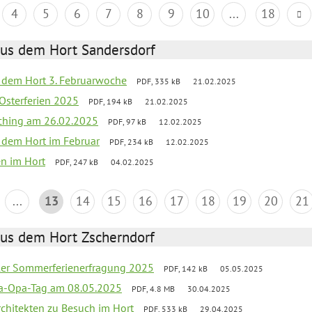
4
5
6
7
8
9
10
...
18
aus dem Hort Sandersdorf
s dem Hort 3. Februarwoche
PDF, 335 kB
21.02.2025
 Osterferien 2025
PDF, 194 kB
21.02.2025
ching am 26.02.2025
PDF, 97 kB
12.02.2025
s dem Hort im Februar
PDF, 234 kB
12.02.2025
en im Hort
PDF, 247 kB
04.02.2025
...
13
14
15
16
17
18
19
20
21
aus dem Hort Zscherndorf
üler Sommerferienerfragung 2025
PDF, 142 kB
05.05.2025
a-Opa-Tag am 08.05.2025
PDF, 4.8 MB
30.04.2025
rchitekten zu Besuch im Hort
PDF, 533 kB
29.04.2025