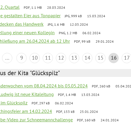
2. Quartal
PDF, 1.1 MB
28.03.2024
e gestalten Eier aus Tonpapier
JPG, 999 kB
15.03.2024
ntdecken das Handwerk
JPG, 1.6 MB
12.03.2024
ellung einer neuen Kollegin
PNG, 1.2 MB
06.02.2024
schließung am 26.04.2024 ab 12 Uhr
PDF, 99 kB
29.01.2024
...
9
10
11
12
13
14
15
16
17
us der Kita "Glückspilz"
derwochen vom 08.04.2024 bis 03.05.2024
PDF, 260 kB
05.04.20
Ludwig ist neue Kitaleitung
PDF, 1.4 MB
13.03.2024
r im Glückspilz
PDF, 297 kB
06.02.2024
chingsfeier am 14.02.2024
PDF, 153 kB
25.01.2024
tube-Video zur Schneemannchallenge
PDF, 160 kB
24.01.2024