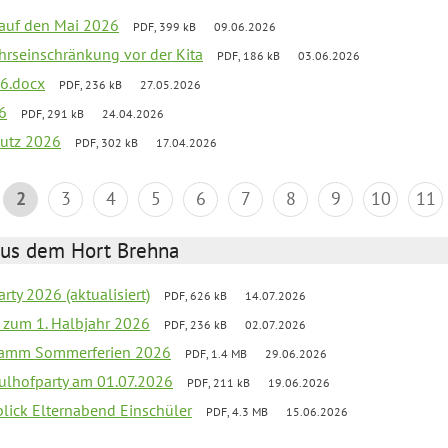
k auf den Mai 2026
PDF, 399 kB
09.06.2026
ehrseinschränkung vor der Kita
PDF, 186 kB
03.06.2026
26.docx
PDF, 236 kB
27.05.2026
6
PDF, 291 kB
24.04.2026
putz 2026
PDF, 302 kB
17.04.2026
2
3
4
5
6
7
8
9
10
11
aus dem Hort Brehna
rty 2026 (aktualisiert)
PDF, 626 kB
14.07.2026
ef zum 1. Halbjahr 2026
PDF, 236 kB
02.07.2026
gramm Sommerferien 2026
PDF, 1.4 MB
29.06.2026
ulhofparty am 01.07.2026
PDF, 211 kB
19.06.2026
blick Elternabend Einschüler
PDF, 4.3 MB
15.06.2026