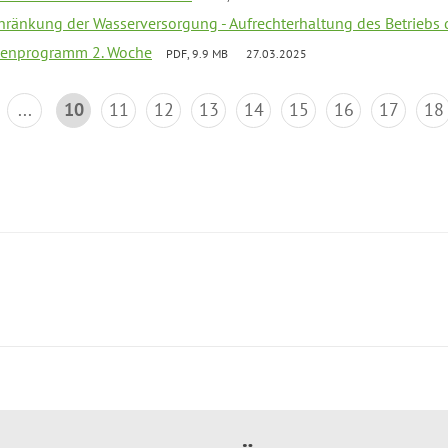
chränkung der Wasserversorgung - Aufrechterhaltung des Betriebs 
rienprogramm 2. Woche
PDF, 9.9 MB
27.03.2025
...
10
11
12
13
14
15
16
17
18