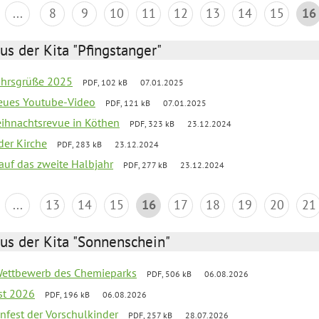
...
8
9
10
11
12
13
14
15
16
us der Kita "Pfingstanger"
ahrsgrüße 2025
PDF, 102 kB
07.01.2025
neues Youtube-Video
PDF, 121 kB
07.01.2025
Weihnachtsrevue in Köthen
PDF, 323 kB
23.12.2024
der Kirche
PDF, 283 kB
23.12.2024
 auf das zweite Halbjahr
PDF, 277 kB
23.12.2024
...
13
14
15
16
17
18
19
20
21
us der Kita "Sonnenschein"
 Wettbewerb des Chemieparks
PDF, 506 kB
06.08.2026
st 2026
PDF, 196 kB
06.08.2026
enfest der Vorschulkinder
PDF, 257 kB
28.07.2026