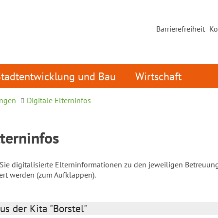
Barrierefreiheit
Ko
Stadtentwicklung und Bau
Wirtschaft
ungen
Digitale Elterninfos
lterninfos
ie digitalisierte Elterninformationen zu den jeweiligen Betreuun
iert werden (zum Aufklappen).
us der Kita "Borstel"