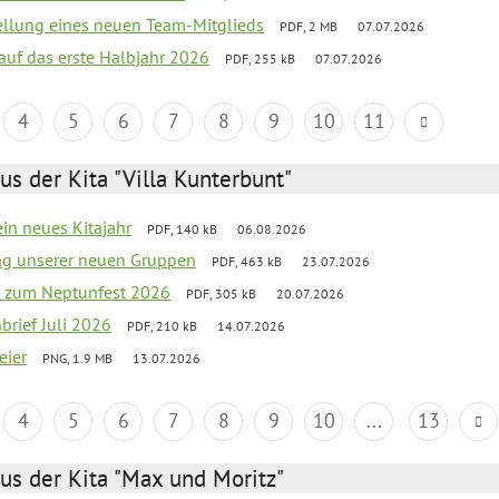
tellung eines neuen Team-Mitglieds
PDF, 2 MB
07.07.2026
 auf das erste Halbjahr 2026
PDF, 255 kB
07.07.2026
4
5
6
7
8
9
10
11
us der Kita "Villa Kunterbunt"
ein neues Kitajahr
PDF, 140 kB
06.08.2026
tag unserer neuen Gruppen
PDF, 463 kB
23.07.2026
o zum Neptunfest 2026
PDF, 305 kB
20.07.2026
nbrief Juli 2026
PDF, 210 kB
14.07.2026
eier
PNG, 1.9 MB
13.07.2026
4
5
6
7
8
9
10
...
13
us der Kita "Max und Moritz"