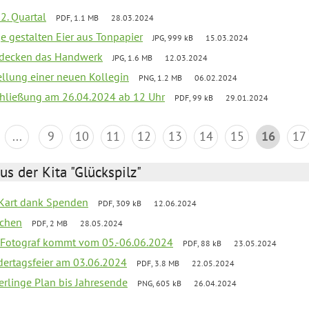
2. Quartal
PDF, 1.1 MB
28.03.2024
e gestalten Eier aus Tonpapier
JPG, 999 kB
15.03.2024
ntdecken das Handwerk
JPG, 1.6 MB
12.03.2024
ellung einer neuen Kollegin
PNG, 1.2 MB
06.02.2024
schließung am 26.04.2024 ab 12 Uhr
PDF, 99 kB
29.01.2024
...
9
10
11
12
13
14
15
16
17
us der Kita "Glückspilz"
-Kart dank Spenden
PDF, 309 kB
12.06.2024
ochen
PDF, 2 MB
28.05.2024
 Fotograf kommt vom 05.-06.06.2024
PDF, 88 kB
23.05.2024
dertagsfeier am 03.06.2024
PDF, 3.8 MB
22.05.2024
erlinge Plan bis Jahresende
PNG, 605 kB
26.04.2024