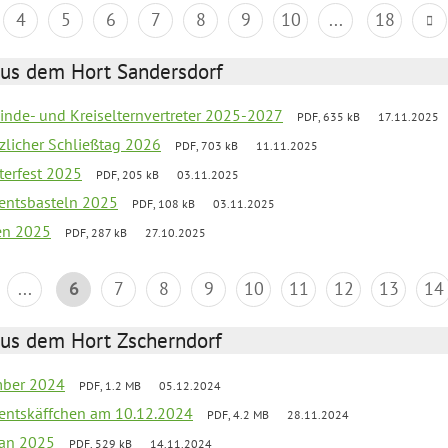
4
5
6
7
8
9
10
...
18
aus dem Hort Sandersdorf
inde- und Kreiselternvertreter 2025-2027
PDF, 635 kB
17.11.2025
tzlicher Schließtag 2026
PDF, 703 kB
11.11.2025
terfest 2025
PDF, 205 kB
03.11.2025
entsbasteln 2025
PDF, 108 kB
03.11.2025
ien 2025
PDF, 287 kB
27.10.2025
...
6
7
8
9
10
11
12
13
14
aus dem Hort Zscherndorf
mber 2024
PDF, 1.2 MB
05.12.2024
entskäffchen am 10.12.2024
PDF, 4.2 MB
28.11.2024
lan 2025
PDF, 529 kB
14.11.2024