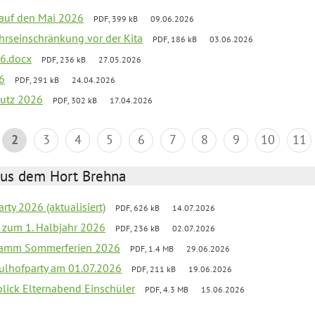
k auf den Mai 2026
PDF, 399 kB
09.06.2026
ehrseinschränkung vor der Kita
PDF, 186 kB
03.06.2026
26.docx
PDF, 236 kB
27.05.2026
6
PDF, 291 kB
24.04.2026
putz 2026
PDF, 302 kB
17.04.2026
2
3
4
5
6
7
8
9
10
11
aus dem Hort Brehna
rty 2026 (aktualisiert)
PDF, 626 kB
14.07.2026
ef zum 1. Halbjahr 2026
PDF, 236 kB
02.07.2026
gramm Sommerferien 2026
PDF, 1.4 MB
29.06.2026
ulhofparty am 01.07.2026
PDF, 211 kB
19.06.2026
blick Elternabend Einschüler
PDF, 4.3 MB
15.06.2026