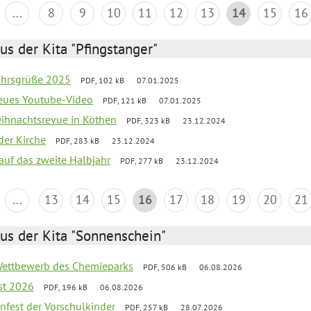
...
8
9
10
11
12
13
14
15
16
us der Kita "Pfingstanger"
ahrsgrüße 2025
PDF, 102 kB
07.01.2025
neues Youtube-Video
PDF, 121 kB
07.01.2025
Weihnachtsrevue in Köthen
PDF, 323 kB
23.12.2024
der Kirche
PDF, 283 kB
23.12.2024
 auf das zweite Halbjahr
PDF, 277 kB
23.12.2024
...
13
14
15
16
17
18
19
20
21
us der Kita "Sonnenschein"
 Wettbewerb des Chemieparks
PDF, 506 kB
06.08.2026
st 2026
PDF, 196 kB
06.08.2026
enfest der Vorschulkinder
PDF, 257 kB
28.07.2026