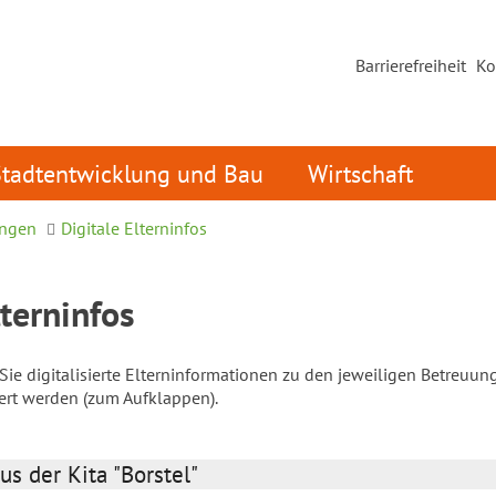
Barrierefreiheit
Ko
Stadtentwicklung und Bau
Wirtschaft
ungen
Digitale Elterninfos
lterninfos
ie digitalisierte Elterninformationen zu den jeweiligen Betreuun
iert werden (zum Aufklappen).
us der Kita "Borstel"