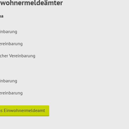
inwohnermeldeämter
hna
einbarung
ereinbarung
icher Vereinbarung
einbarung
ereinbarung
das Einwohnermeldeamt