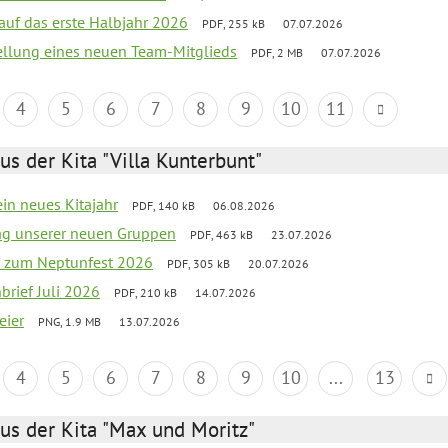
 auf das erste Halbjahr 2026
PDF, 255 kB
07.07.2026
tellung eines neuen Team-Mitglieds
PDF, 2 MB
07.07.2026
4
5
6
7
8
9
10
11
us der Kita "Villa Kunterbunt"
ein neues Kitajahr
PDF, 140 kB
06.08.2026
tag unserer neuen Gruppen
PDF, 463 kB
23.07.2026
o zum Neptunfest 2026
PDF, 305 kB
20.07.2026
nbrief Juli 2026
PDF, 210 kB
14.07.2026
eier
PNG, 1.9 MB
13.07.2026
4
5
6
7
8
9
10
...
13
us der Kita "Max und Moritz"