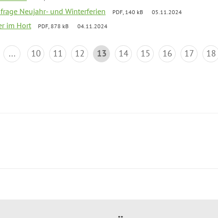
bfrage Neujahr- und Winterferien
PDF, 140 kB
05.11.2024
er im Hort
PDF, 878 kB
04.11.2024
...
10
11
12
13
14
15
16
17
18