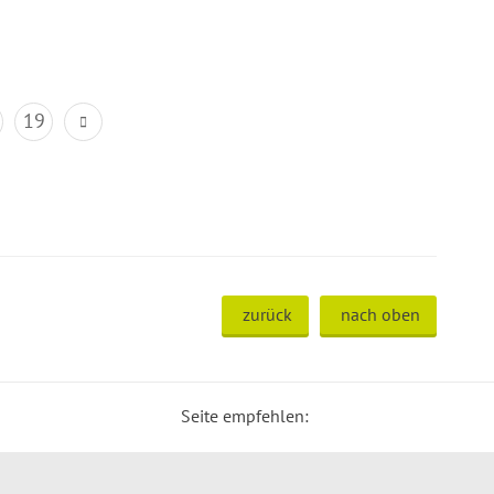
19
zurück
nach oben
Seite empfehlen: