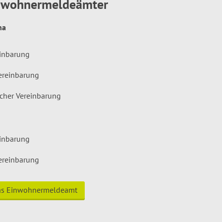
inwohnermeldeämter
hna
einbarung
ereinbarung
icher Vereinbarung
einbarung
ereinbarung
das Einwohnermeldeamt