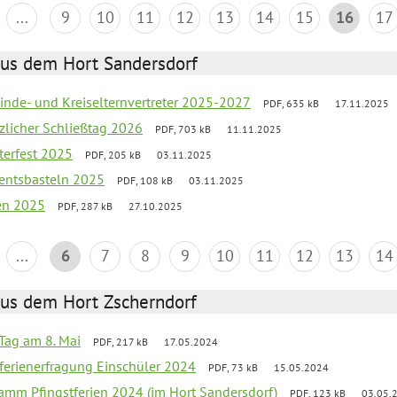
...
9
10
11
12
13
14
15
16
17
aus dem Hort Sandersdorf
inde- und Kreiselternvertreter 2025-2027
PDF, 635 kB
17.11.2025
tzlicher Schließtag 2026
PDF, 703 kB
11.11.2025
terfest 2025
PDF, 205 kB
03.11.2025
entsbasteln 2025
PDF, 108 kB
03.11.2025
ien 2025
PDF, 287 kB
27.10.2025
...
6
7
8
9
10
11
12
13
14
aus dem Hort Zscherndorf
Tag am 8. Mai
PDF, 217 kB
17.05.2024
ferienerfragung Einschüler 2024
PDF, 73 kB
15.05.2024
ramm Pfingstferien 2024 (im Hort Sandersdorf)
PDF, 123 kB
03.05.