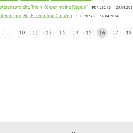
Toleranzprojekt, "Mein Körper, meine Regeln"
PDF, 182 kB
25.04.202
Toleranzprojekt, Essen ohne Grenzen
PDF, 207 kB
16.04.2024
...
10
11
12
13
14
15
16
17
18