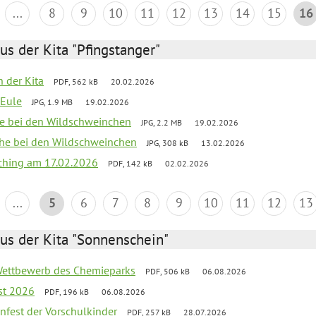
...
8
9
10
11
12
13
14
15
16
us der Kita "Pfingstanger"
n der Kita
PDF, 562 kB
20.02.2026
-Eule
JPG, 1.9 MB
19.02.2026
he bei den Wildschweinchen
JPG, 2.2 MB
19.02.2026
che bei den Wildschweinchen
JPG, 308 kB
13.02.2026
ching am 17.02.2026
PDF, 142 kB
02.02.2026
...
5
6
7
8
9
10
11
12
13
us der Kita "Sonnenschein"
 Wettbewerb des Chemieparks
PDF, 506 kB
06.08.2026
st 2026
PDF, 196 kB
06.08.2026
enfest der Vorschulkinder
PDF, 257 kB
28.07.2026