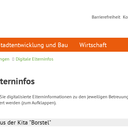
Barrierefreiheit
Ko
Stadtentwicklung und Bau
Wirtschaft
ungen
Digitale Elterninfos
lterninfos
ie digitalisierte Elterninformationen zu den jeweiligen Betreuun
iert werden (zum Aufklappen).
us der Kita "Borstel"