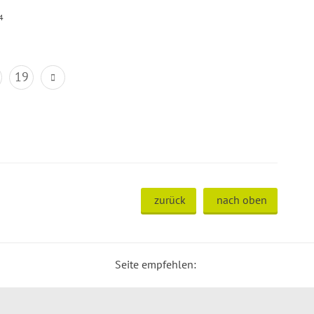
4
19
zurück
nach oben
Seite empfehlen: