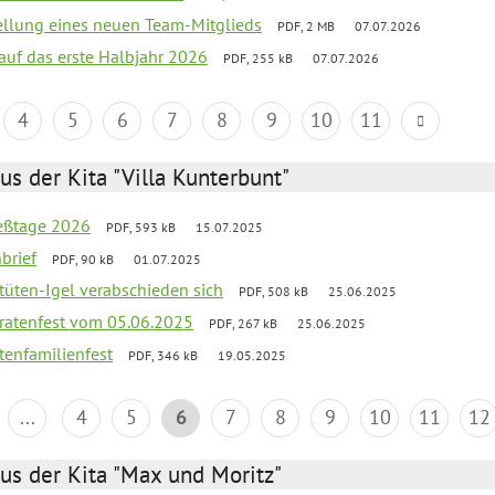
tellung eines neuen Team-Mitglieds
PDF, 2 MB
07.07.2026
 auf das erste Halbjahr 2026
PDF, 255 kB
07.07.2026
4
5
6
7
8
9
10
11
us der Kita "Villa Kunterbunt"
ießtage 2026
PDF, 593 kB
15.07.2025
brief
PDF, 90 kB
01.07.2025
rtüten-Igel verabschieden sich
PDF, 508 kB
25.06.2025
piratenfest vom 05.06.2025
PDF, 267 kB
25.06.2025
tenfamilienfest
PDF, 346 kB
19.05.2025
...
4
5
6
7
8
9
10
11
12
us der Kita "Max und Moritz"