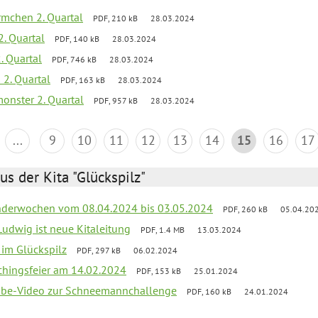
mchen 2. Quartal
PDF, 210 kB
28.03.2024
2. Quartal
PDF, 140 kB
28.03.2024
. Quartal
PDF, 746 kB
28.03.2024
 2. Quartal
PDF, 163 kB
28.03.2024
onster 2. Quartal
PDF, 957 kB
28.03.2024
...
9
10
11
12
13
14
15
16
17
us der Kita "Glückspilz"
derwochen vom 08.04.2024 bis 03.05.2024
PDF, 260 kB
05.04.20
Ludwig ist neue Kitaleitung
PDF, 1.4 MB
13.03.2024
r im Glückspilz
PDF, 297 kB
06.02.2024
chingsfeier am 14.02.2024
PDF, 153 kB
25.01.2024
tube-Video zur Schneemannchallenge
PDF, 160 kB
24.01.2024