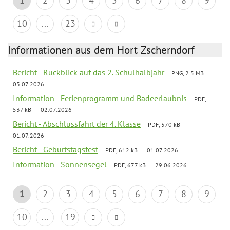
1
2
3
4
5
6
7
8
9
10
...
23
Informationen aus dem Hort Zscherndorf
Bericht - Rückblick auf das 2. Schulhalbjahr
PNG, 2.5 MB
03.07.2026
Information - Ferienprogramm und Badeerlaubnis
PDF,
537 kB
02.07.2026
Bericht - Abschlussfahrt der 4. Klasse
PDF, 570 kB
01.07.2026
Bericht - Geburtstagsfest
PDF, 612 kB
01.07.2026
Information - Sonnensegel
PDF, 677 kB
29.06.2026
1
2
3
4
5
6
7
8
9
10
...
19