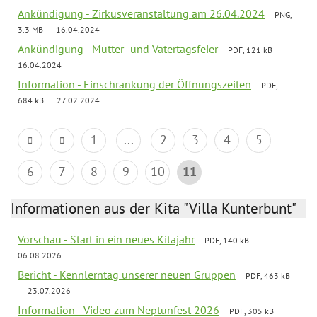
Ankündigung - Zirkusveranstaltung am 26.04.2024
PNG,
3.3 MB
16.04.2024
Ankündigung - Mutter- und Vatertagsfeier
PDF, 121 kB
16.04.2024
Information - Einschränkung der Öffnungszeiten
PDF,
684 kB
27.02.2024
1
...
2
3
4
5
6
7
8
9
10
11
Informationen aus der Kita "Villa Kunterbunt"
Vorschau - Start in ein neues Kitajahr
PDF, 140 kB
06.08.2026
Bericht - Kennlerntag unserer neuen Gruppen
PDF, 463 kB
23.07.2026
Information - Video zum Neptunfest 2026
PDF, 305 kB