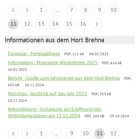
1
...
7
8
9
10
11
12
13
14
15
16
Informationen aus dem Hort Brehna
Formular - Ferienabfrage
PDF, 121 kB
06.02.2025
Information - Programm Winterferien 2025
PDF, 616 kB
16.01.2025
Bericht - Grüße zum Jahresende aus dem Hort Brehna
PDF,
435 kB
10.12.2024
Vorschau - Ausblick auf das Jahr 2025
PDF, 353 kB
10.12.2024
Ankündigung - Einladung zur Eröffnung des
Verbindungsbaues am 15.11.2024
PDF, 168 kB
29.10.2024
1
...
9
10
11
12