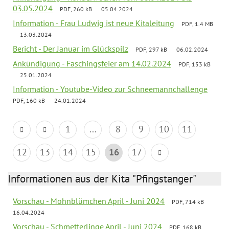
03.05.2024
PDF, 260 kB
05.04.2024
Information - Frau Ludwig ist neue Kitaleitung
PDF, 1.4 MB
13.03.2024
Bericht - Der Januar im Glückspilz
PDF, 297 kB
06.02.2024
Ankündigung - Faschingsfeier am 14.02.2024
PDF, 153 kB
25.01.2024
Information - Youtube-Video zur Schneemannchallenge
PDF, 160 kB
24.01.2024
1
...
8
9
10
11
12
13
14
15
16
17
Informationen aus der Kita "Pfingstanger"
Vorschau - Mohnblümchen April - Juni 2024
PDF, 714 kB
16.04.2024
Vorschau - Schmetterlinge April - Juni 2024
PDF, 168 kB