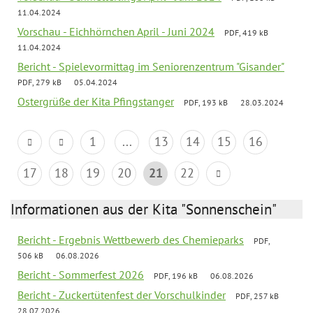
11.04.2024
Vorschau - Eichhörnchen April - Juni 2024
PDF, 419 kB
11.04.2024
Bericht - Spielevormittag im Seniorenzentrum "Gisander"
PDF, 279 kB
05.04.2024
Ostergrüße der Kita Pfingstanger
PDF, 193 kB
28.03.2024
1
...
13
14
15
16
17
18
19
20
21
22
Informationen aus der Kita "Sonnenschein"
Bericht - Ergebnis Wettbewerb des Chemieparks
PDF,
506 kB
06.08.2026
Bericht - Sommerfest 2026
PDF, 196 kB
06.08.2026
Bericht - Zuckertütenfest der Vorschulkinder
PDF, 257 kB
28.07.2026