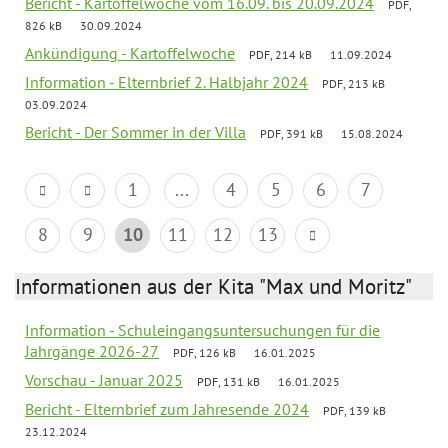
Bericht - Kartoffelwoche vom 16.09. bis 20.09.2024
PDF,
826 kB
30.09.2024
Ankündigung - Kartoffelwoche
PDF, 214 kB
11.09.2024
Information - Elternbrief 2. Halbjahr 2024
PDF, 213 kB
03.09.2024
Bericht - Der Sommer in der Villa
PDF, 391 kB
15.08.2024
1
...
4
5
6
7
8
9
10
11
12
13
Informationen aus der Kita "Max und Moritz"
Information - Schuleingangsuntersuchungen für die
Jahrgänge 2026-27
PDF, 126 kB
16.01.2025
Vorschau - Januar 2025
PDF, 131 kB
16.01.2025
Bericht - Elternbrief zum Jahresende 2024
PDF, 139 kB
23.12.2024