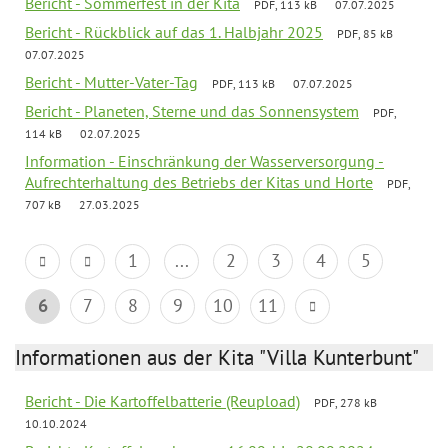
Bericht - Sommerfest in der Kita
PDF, 113 kB
07.07.2025
Bericht - Rückblick auf das 1. Halbjahr 2025
PDF, 85 kB
07.07.2025
Bericht - Mutter-Vater-Tag
PDF, 113 kB
07.07.2025
Bericht - Planeten, Sterne und das Sonnensystem
PDF,
114 kB
02.07.2025
Information - Einschränkung der Wasserversorgung -
Aufrechterhaltung des Betriebs der Kitas und Horte
PDF,
707 kB
27.03.2025
1
...
2
3
4
5
6
7
8
9
10
11
Informationen aus der Kita "Villa Kunterbunt"
Bericht - Die Kartoffelbatterie (Reupload)
PDF, 278 kB
10.10.2024