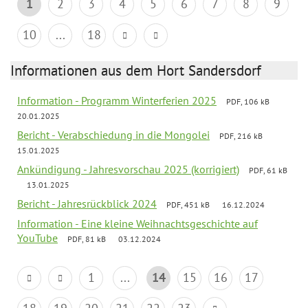
1
2
3
4
5
6
7
8
9
10
...
18
Informationen aus dem Hort Sandersdorf
Information - Programm Winterferien 2025
PDF, 106 kB
20.01.2025
Bericht - Verabschiedung in die Mongolei
PDF, 216 kB
15.01.2025
Ankündigung - Jahresvorschau 2025 (korrigiert)
PDF, 61 kB
13.01.2025
Bericht - Jahresrückblick 2024
PDF, 451 kB
16.12.2024
Information - Eine kleine Weihnachtsgeschichte auf
YouTube
PDF, 81 kB
03.12.2024
1
...
14
15
16
17