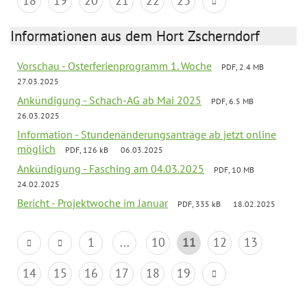
18
19
20
21
22
23
Informationen aus dem Hort Zscherndorf
Vorschau - Osterferienprogramm 1. Woche
PDF, 2.4 MB
27.03.2025
Ankündigung - Schach-AG ab Mai 2025
PDF, 6.5 MB
26.03.2025
Information - Stundenänderungsanträge ab jetzt online
möglich
PDF, 126 kB
06.03.2025
Ankündigung - Fasching am 04.03.2025
PDF, 10 MB
24.02.2025
Bericht - Projektwoche im Januar
PDF, 335 kB
18.02.2025
1
...
10
11
12
13
14
15
16
17
18
19