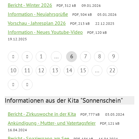
Bericht - Winter 2026
PDF, 312 kB
09.01.2026
Information - Neujahrsgrüße
PDF, 504 kB
05.01.2026
Vorschau - Jahresplan 2026
PDF, 213 kB
22.12.2025
Information - Neues Youtube-Video
PDF, 120 kB
19.12.2025
1
...
6
7
8
9
10
11
12
13
14
15
...
22
Informationen aus der Kita "Sonnenschein"
Bericht - Zirkuswoche in der Kita
PDF, 777 kB
03.05.2024
Ankündigung - Mutter- und Vatertagsfeier
PDF, 121 kB
16.04.2024
Bericht - Spaziergang am See
PDF, 186 kB
16.04.2024