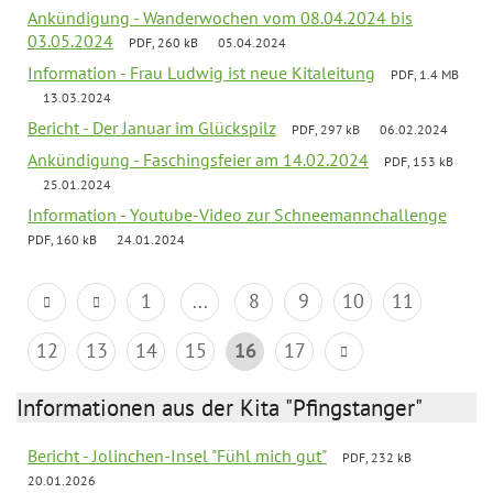
Ankündigung - Wanderwochen vom 08.04.2024 bis
03.05.2024
PDF, 260 kB
05.04.2024
Information - Frau Ludwig ist neue Kitaleitung
PDF, 1.4 MB
13.03.2024
Bericht - Der Januar im Glückspilz
PDF, 297 kB
06.02.2024
Ankündigung - Faschingsfeier am 14.02.2024
PDF, 153 kB
25.01.2024
Information - Youtube-Video zur Schneemannchallenge
PDF, 160 kB
24.01.2024
1
...
8
9
10
11
12
13
14
15
16
17
Informationen aus der Kita "Pfingstanger"
Bericht - Jolinchen-Insel "Fühl mich gut"
PDF, 232 kB
20.01.2026