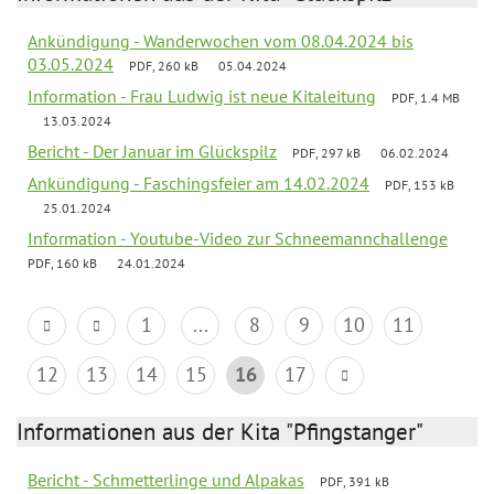
Ankündigung - Wanderwochen vom 08.04.2024 bis
03.05.2024
PDF, 260 kB
05.04.2024
Information - Frau Ludwig ist neue Kitaleitung
PDF, 1.4 MB
13.03.2024
Bericht - Der Januar im Glückspilz
PDF, 297 kB
06.02.2024
Ankündigung - Faschingsfeier am 14.02.2024
PDF, 153 kB
25.01.2024
Information - Youtube-Video zur Schneemannchallenge
PDF, 160 kB
24.01.2024
1
...
8
9
10
11
12
13
14
15
16
17
Informationen aus der Kita "Pfingstanger"
Bericht - Schmetterlinge und Alpakas
PDF, 391 kB