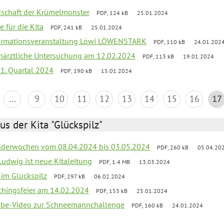
ndschaft der Krümelmonster
PDF, 124 kB
25.01.2024
e für die Kita
PDF, 241 kB
25.01.2024
ormationsveranstaltung Löwi LÖWENSTARK
PDF, 110 kB
24.01.202
närztliche Untersuchung am 12.02.2024
PDF, 113 kB
19.01.2024
 1. Quartal 2024
PDF, 190 kB
15.01.2024
...
9
10
11
12
13
14
15
16
17
us der Kita "Glückspilz"
derwochen vom 08.04.2024 bis 03.05.2024
PDF, 260 kB
05.04.20
Ludwig ist neue Kitaleitung
PDF, 1.4 MB
13.03.2024
r im Glückspilz
PDF, 297 kB
06.02.2024
chingsfeier am 14.02.2024
PDF, 153 kB
25.01.2024
tube-Video zur Schneemannchallenge
PDF, 160 kB
24.01.2024