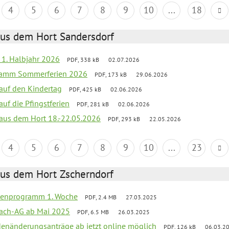
4
5
6
7
8
9
10
...
18
aus dem Hort Sandersdorf
f 1. Halbjahr 2026
PDF, 338 kB
02.07.2026
gramm Sommerferien 2026
PDF, 173 kB
29.06.2026
 auf den Kindertag
PDF, 425 kB
02.06.2026
auf die Pfingstferien
PDF, 281 kB
02.06.2026
k aus dem Hort 18.-22.05.2026
PDF, 293 kB
22.05.2026
4
5
6
7
8
9
10
...
23
aus dem Hort Zscherndorf
rienprogramm 1. Woche
PDF, 2.4 MB
27.03.2025
ach-AG ab Mai 2025
PDF, 6.5 MB
26.03.2025
denänderungsanträge ab jetzt online möglich
PDF, 126 kB
06.03.2