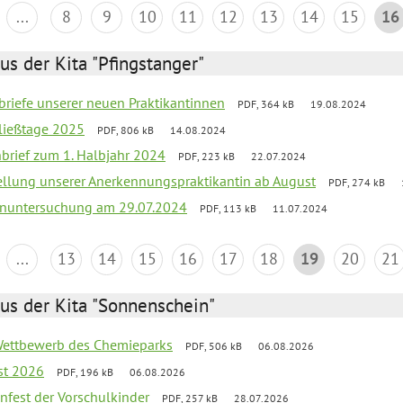
...
8
9
10
11
12
13
14
15
16
us der Kita "Pfingstanger"
briefe unserer neuen Praktikantinnen
PDF, 364 kB
19.08.2024
ließtage 2025
PDF, 806 kB
14.08.2024
nbrief zum 1. Halbjahr 2024
PDF, 223 kB
22.07.2024
tellung unserer Anerkennungspraktikantin ab August
PDF, 274 kB
nuntersuchung am 29.07.2024
PDF, 113 kB
11.07.2024
...
13
14
15
16
17
18
19
20
21
us der Kita "Sonnenschein"
 Wettbewerb des Chemieparks
PDF, 506 kB
06.08.2026
st 2026
PDF, 196 kB
06.08.2026
enfest der Vorschulkinder
PDF, 257 kB
28.07.2026