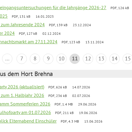
uleingangsuntersuchungen für die Jahrgänge 2026-27
PDF, 126 kB
2025
PDF, 131 kB
16.01.2025
ef zum Jahresende 2024
PDF, 139 kB
23.12.2024
er 2024
PDF, 127 kB
02.12.2024
hnachtsmarkt am 27.11.2024
PDF, 123 kB
13.11.2024
...
7
8
9
10
11
12
13
14
15
aus dem Hort Brehna
rty 2026 (aktualisiert)
PDF, 626 kB
14.07.2026
ef zum 1. Halbjahr 2026
PDF, 236 kB
02.07.2026
gramm Sommerferien 2026
PDF, 1.4 MB
29.06.2026
ulhofparty am 01.07.2026
PDF, 211 kB
19.06.2026
blick Elternabend Einschüler
PDF, 4.3 MB
15.06.2026