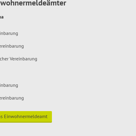
inwohnermeldeämter
hna
einbarung
ereinbarung
icher Vereinbarung
einbarung
ereinbarung
das Einwohnermeldeamt