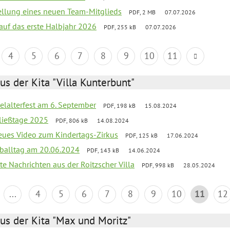
tellung eines neuen Team-Mitglieds
PDF, 2 MB
07.07.2026
 auf das erste Halbjahr 2026
PDF, 255 kB
07.07.2026
4
5
6
7
8
9
10
11
us der Kita "Villa Kunterbunt"
elalterfest am 6. September
PDF, 198 kB
15.08.2024
ließtage 2025
PDF, 806 kB
14.08.2024
neues Video zum Kindertags-Zirkus
PDF, 125 kB
17.06.2024
balltag am 20.06.2024
PDF, 143 kB
14.06.2024
te Nachrichten aus der Roitzscher Villa
PDF, 998 kB
28.05.2024
...
4
5
6
7
8
9
10
11
12
us der Kita "Max und Moritz"