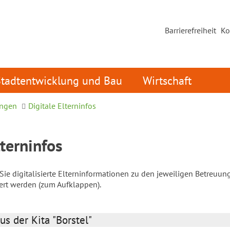
Barrierefreiheit
Ko
Stadtentwicklung und Bau
Wirtschaft
ungen
Digitale Elterninfos
lterninfos
ie digitalisierte Elterninformationen zu den jeweiligen Betreuun
iert werden (zum Aufklappen).
us der Kita "Borstel"