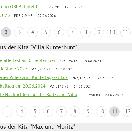
nk an OBI Bitterfeld
PDF, 2.7 MB
12.06.2026
 2026
PDF, 2.9 MB
02.06.2026
2
3
4
5
6
7
8
9
10
11
us der Kita "Villa Kunterbunt"
elalterfest am 6. September
PDF, 198 kB
15.08.2024
ließtage 2025
PDF, 806 kB
14.08.2024
neues Video zum Kindertags-Zirkus
PDF, 125 kB
17.06.2024
balltag am 20.06.2024
PDF, 143 kB
14.06.2024
te Nachrichten aus der Roitzscher Villa
PDF, 998 kB
28.05.2024
...
4
5
6
7
8
9
10
11
12
us der Kita "Max und Moritz"