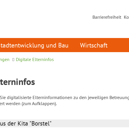
Barrierefreiheit
Ko
Stadtentwicklung und Bau
Wirtschaft
ungen
Digitale Elterninfos
lterninfos
ie digitalisierte Elterninformationen zu den jeweiligen Betreuun
iert werden (zum Aufklappen).
us der Kita "Borstel"