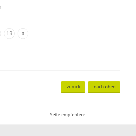
4
19
zurück
nach oben
Seite empfehlen: