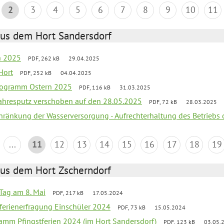
2
3
4
5
6
7
8
9
10
11
aus dem Hort Sandersdorf
en 2025
PDF, 262 kB
29.04.2025
Hort
PDF, 252 kB
04.04.2025
programm Ostern 2025
PDF, 116 kB
31.03.2025
jahresputz verschoben auf den 28.05.2025
PDF, 72 kB
28.03.2025
chränkung der Wasserversorgung - Aufrechterhaltung des Betriebs 
...
11
12
13
14
15
16
17
18
19
aus dem Hort Zscherndorf
Tag am 8. Mai
PDF, 217 kB
17.05.2024
ferienerfragung Einschüler 2024
PDF, 73 kB
15.05.2024
ramm Pfingstferien 2024 (im Hort Sandersdorf)
PDF, 123 kB
03.05.