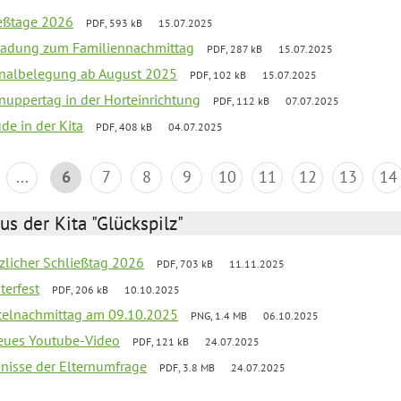
ießtage 2026
PDF, 593 kB
15.07.2025
ladung zum Familiennachmittag
PDF, 287 kB
15.07.2025
onalbelegung ab August 2025
PDF, 102 kB
15.07.2025
uppertag in der Horteinrichtung
PDF, 112 kB
07.07.2025
ude in der Kita
PDF, 408 kB
04.07.2025
...
6
7
8
9
10
11
12
13
14
us der Kita "Glückspilz"
tzlicher Schließtag 2026
PDF, 703 kB
11.11.2025
terfest
PDF, 206 kB
10.10.2025
telnachmittag am 09.10.2025
PNG, 1.4 MB
06.10.2025
neues Youtube-Video
PDF, 121 kB
24.07.2025
bnisse der Elternumfrage
PDF, 3.8 MB
24.07.2025