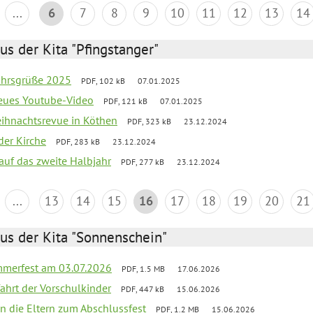
...
6
7
8
9
10
11
12
13
14
us der Kita "Pfingstanger"
ahrsgrüße 2025
PDF, 102 kB
07.01.2025
neues Youtube-Video
PDF, 121 kB
07.01.2025
Weihnachtsrevue in Köthen
PDF, 323 kB
23.12.2024
der Kirche
PDF, 283 kB
23.12.2024
 auf das zweite Halbjahr
PDF, 277 kB
23.12.2024
...
13
14
15
16
17
18
19
20
21
us der Kita "Sonnenschein"
merfest am 03.07.2026
PDF, 1.5 MB
17.06.2026
fahrt der Vorschulkinder
PDF, 447 kB
15.06.2026
an die Eltern zum Abschlussfest
PDF, 1.2 MB
15.06.2026