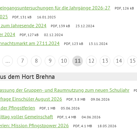
uleingangsuntersuchungen für die Jahrgänge 2026-27
PDF, 126 kB
2025
PDF, 131 kB
16.01.2025
ef zum Jahresende 2024
PDF, 139 kB
23.12.2024
er 2024
PDF, 127 kB
02.12.2024
hnachtsmarkt am 27.11.2024
PDF, 123 kB
13.11.2024
...
7
8
9
10
11
12
13
14
15
aus dem Hort Brehna
assung der Gruppen- und Raumnutzung zum neuen Schuljahr
P
bfrage Einschüler August 2026
PDF, 3.8 MB
09.06.2026
 der Pfingstferien
PDF, 1 MB
05.06.2026
ittag voller Gemeinschaft
PDF, 1.4 MB
04.06.2026
ferien: Mission Pfingstpower 2026
PDF, 4.1 MB
18.05.2026