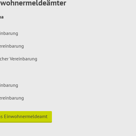
inwohnermeldeämter
hna
einbarung
ereinbarung
icher Vereinbarung
einbarung
ereinbarung
das Einwohnermeldeamt