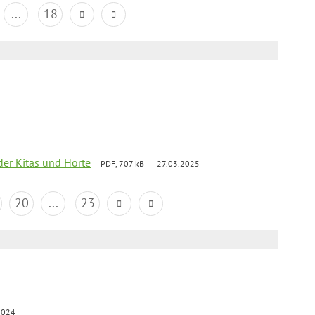
...
18
der Kitas und Horte
PDF, 707 kB
27.03.2025
20
...
23
2024