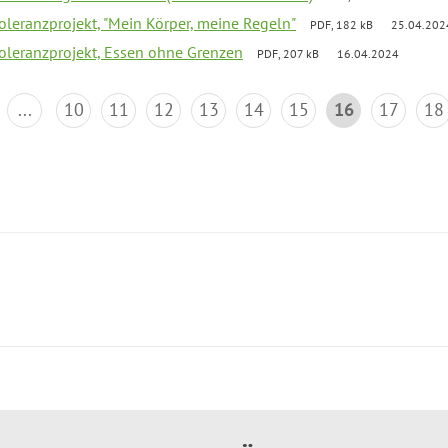
Toleranzprojekt, "Mein Körper, meine Regeln"
PDF, 182 kB
25.04.202
Toleranzprojekt, Essen ohne Grenzen
PDF, 207 kB
16.04.2024
...
10
11
12
13
14
15
16
17
18