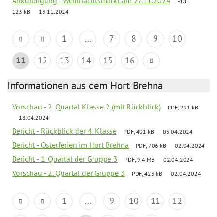
Ankündigung - Weihnachtsmarkt am 27.11.2024
PDF,
123 kB
13.11.2024
1
...
7
8
9
10
11
12
13
14
15
16
Informationen aus dem Hort Brehna
Vorschau - 2. Quartal Klasse 2 (mit Rückblick)
PDF, 221 kB
18.04.2024
Bericht - Rückblick der 4. Klasse
PDF, 401 kB
05.04.2024
Bericht - Osterferien im Hort Brehna
PDF, 706 kB
02.04.2024
Bericht - 1. Quartal der Gruppe 3
PDF, 9.4 MB
02.04.2024
Vorschau - 2. Quartal der Gruppe 3
PDF, 423 kB
02.04.2024
1
...
9
10
11
12