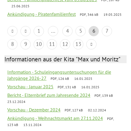
25.06.2025
Ankündigung - Piratenfamilienfest
PDF, 346 kB
19.05.2025
1
...
4
5
6
7
8
9
10
11
12
13
Informationen aus der Kita "Max und Moritz"
Information - Schuleingangsuntersuchungen für die
Jahrgänge 2026-27
PDF, 126 kB
16.01.2025
Vorschau - Januar 2025
PDF, 131 kB
16.01.2025
Bericht - Elternbrief zum Jahresende 2024
PDF, 139 kB
23.12.2024
Vorschau - Dezember 2024
PDF, 127 kB
02.12.2024
Ankündigung - Weihnachtsmarkt am 27.11.2024
PDF,
123 kB
13.11.2024