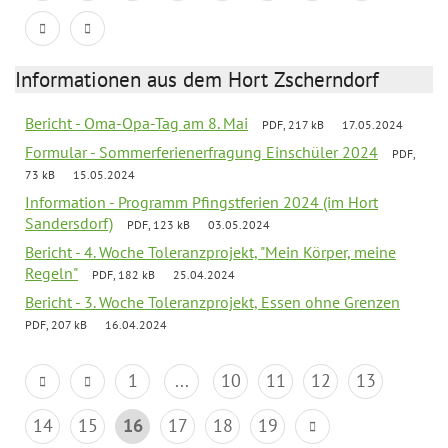
Informationen aus dem Hort Zscherndorf
Bericht - Oma-Opa-Tag am 8. Mai
PDF, 217 kB
17.05.2024
Formular - Sommerferienerfragung Einschüler 2024
PDF,
73 kB
15.05.2024
Information - Programm Pfingstferien 2024 (im Hort
Sandersdorf)
PDF, 123 kB
03.05.2024
Bericht - 4. Woche Toleranzprojekt, "Mein Körper, meine
Regeln"
PDF, 182 kB
25.04.2024
Bericht - 3. Woche Toleranzprojekt, Essen ohne Grenzen
PDF, 207 kB
16.04.2024
1
...
10
11
12
13
14
15
16
17
18
19