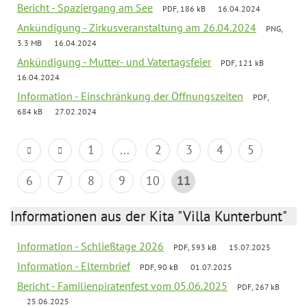
Bericht - Spaziergang am See
PDF, 186 kB
16.04.2024
Ankündigung - Zirkusveranstaltung am 26.04.2024
PNG,
3.3 MB
16.04.2024
Ankündigung - Mutter- und Vatertagsfeier
PDF, 121 kB
16.04.2024
Information - Einschränkung der Öffnungszeiten
PDF,
684 kB
27.02.2024
1
...
2
3
4
5
6
7
8
9
10
11
Informationen aus der Kita "Villa Kunterbunt"
Information - Schließtage 2026
PDF, 593 kB
15.07.2025
Information - Elternbrief
PDF, 90 kB
01.07.2025
Bericht - Familienpiratenfest vom 05.06.2025
PDF, 267 kB
25.06.2025