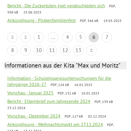
Bericht - Die Zuckertüten-Igel verabschieden sich
PDF,
508 kB
25.06.2025
Ankündigung - Piratenfamilienfest
PDF, 346 kB
19.05.2025
1
...
4
5
6
7
8
9
10
11
12
13
Informationen aus der Kita "Max und Moritz"
Information - Schuleingangsuntersuchungen für die
Jahrgänge 2026-27
PDF, 126 kB
16.01.2025
Vorschau - Januar 2025
PDF, 131 kB
16.01.2025
Bericht - Elternbrief zum Jahresende 2024
PDF, 139 kB
23.12.2024
Vorschau - Dezember 2024
PDF, 127 kB
02.12.2024
Ankündigung - Weihnachtsmarkt am 27.11.2024
PDF,
123 kB
13.11.2024