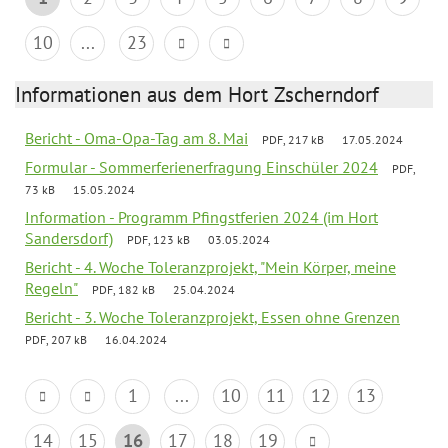
10
...
23
Informationen aus dem Hort Zscherndorf
Bericht - Oma-Opa-Tag am 8. Mai
PDF, 217 kB
17.05.2024
Formular - Sommerferienerfragung Einschüler 2024
PDF,
73 kB
15.05.2024
Information - Programm Pfingstferien 2024 (im Hort
Sandersdorf)
PDF, 123 kB
03.05.2024
Bericht - 4. Woche Toleranzprojekt, "Mein Körper, meine
Regeln"
PDF, 182 kB
25.04.2024
Bericht - 3. Woche Toleranzprojekt, Essen ohne Grenzen
PDF, 207 kB
16.04.2024
1
...
10
11
12
13
14
15
16
17
18
19