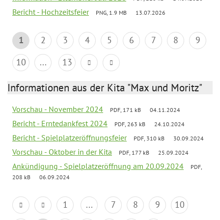
Bericht - Hochzeitsfeier
PNG, 1.9 MB
13.07.2026
1
2
3
4
5
6
7
8
9
10
...
13
Informationen aus der Kita "Max und Moritz"
Vorschau - November 2024
PDF, 171 kB
04.11.2024
Bericht - Erntedankfest 2024
PDF, 263 kB
24.10.2024
Bericht - Spielplatzeröffnungsfeier
PDF, 310 kB
30.09.2024
Vorschau - Oktober in der Kita
PDF, 177 kB
25.09.2024
Ankündigung - Spielplatzeröffnung am 20.09.2024
PDF,
208 kB
06.09.2024
1
...
7
8
9
10