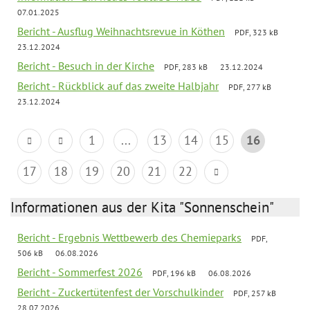
07.01.2025
Bericht - Ausflug Weihnachtsrevue in Köthen
PDF, 323 kB
23.12.2024
Bericht - Besuch in der Kirche
PDF, 283 kB
23.12.2024
Bericht - Rückblick auf das zweite Halbjahr
PDF, 277 kB
23.12.2024
1
...
13
14
15
16
17
18
19
20
21
22
Informationen aus der Kita "Sonnenschein"
Bericht - Ergebnis Wettbewerb des Chemieparks
PDF,
506 kB
06.08.2026
Bericht - Sommerfest 2026
PDF, 196 kB
06.08.2026
Bericht - Zuckertütenfest der Vorschulkinder
PDF, 257 kB
28.07.2026