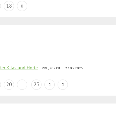
18
der Kitas und Horte
PDF, 707 kB
27.03.2025
20
...
23