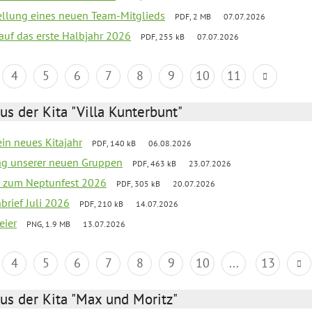
tellung eines neuen Team-Mitglieds
PDF, 2 MB
07.07.2026
 auf das erste Halbjahr 2026
PDF, 255 kB
07.07.2026
4
5
6
7
8
9
10
11
us der Kita "Villa Kunterbunt"
ein neues Kitajahr
PDF, 140 kB
06.08.2026
tag unserer neuen Gruppen
PDF, 463 kB
23.07.2026
o zum Neptunfest 2026
PDF, 305 kB
20.07.2026
nbrief Juli 2026
PDF, 210 kB
14.07.2026
eier
PNG, 1.9 MB
13.07.2026
4
5
6
7
8
9
10
...
13
us der Kita "Max und Moritz"