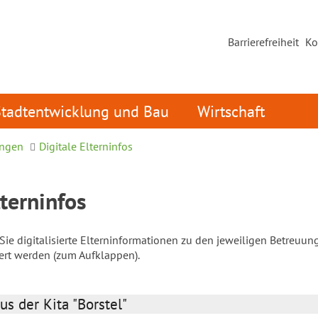
Barrierefreiheit
Ko
Stadtentwicklung und Bau
Wirtschaft
ungen
Digitale Elterninfos
lterninfos
ie digitalisierte Elterninformationen zu den jeweiligen Betreuun
iert werden (zum Aufklappen).
us der Kita "Borstel"