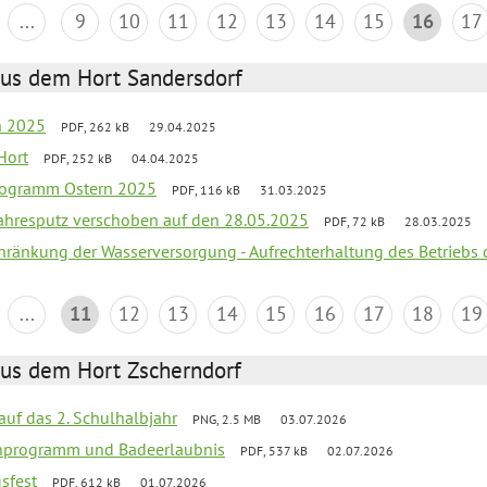
...
9
10
11
12
13
14
15
16
17
aus dem Hort Sandersdorf
en 2025
PDF, 262 kB
29.04.2025
Hort
PDF, 252 kB
04.04.2025
programm Ostern 2025
PDF, 116 kB
31.03.2025
jahresputz verschoben auf den 28.05.2025
PDF, 72 kB
28.03.2025
chränkung der Wasserversorgung - Aufrechterhaltung des Betriebs 
...
11
12
13
14
15
16
17
18
19
aus dem Hort Zscherndorf
 auf das 2. Schulhalbjahr
PNG, 2.5 MB
03.07.2026
ienprogramm und Badeerlaubnis
PDF, 537 kB
02.07.2026
gsfest
PDF, 612 kB
01.07.2026