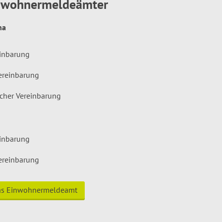
inwohnermeldeämter
hna
einbarung
ereinbarung
icher Vereinbarung
einbarung
ereinbarung
das Einwohnermeldeamt