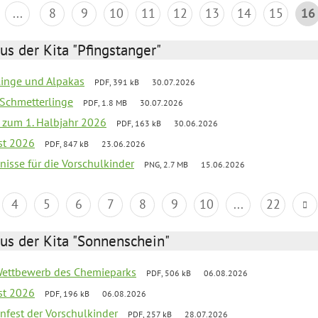
...
8
9
10
11
12
13
14
15
16
us der Kita "Pfingstanger"
rlinge und Alpakas
PDF, 391 kB
30.07.2026
 Schmetterlinge
PDF, 1.8 MB
30.07.2026
ef zum 1. Halbjahr 2026
PDF, 163 kB
30.06.2026
st 2026
PDF, 847 kB
23.06.2026
bnisse für die Vorschulkinder
PNG, 2.7 MB
15.06.2026
4
5
6
7
8
9
10
...
22
us der Kita "Sonnenschein"
 Wettbewerb des Chemieparks
PDF, 506 kB
06.08.2026
st 2026
PDF, 196 kB
06.08.2026
enfest der Vorschulkinder
PDF, 257 kB
28.07.2026