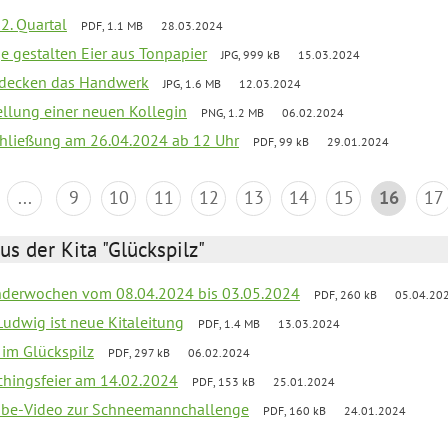
2. Quartal
PDF, 1.1 MB
28.03.2024
e gestalten Eier aus Tonpapier
JPG, 999 kB
15.03.2024
ntdecken das Handwerk
JPG, 1.6 MB
12.03.2024
ellung einer neuen Kollegin
PNG, 1.2 MB
06.02.2024
schließung am 26.04.2024 ab 12 Uhr
PDF, 99 kB
29.01.2024
...
9
10
11
12
13
14
15
16
17
us der Kita "Glückspilz"
derwochen vom 08.04.2024 bis 03.05.2024
PDF, 260 kB
05.04.20
Ludwig ist neue Kitaleitung
PDF, 1.4 MB
13.03.2024
r im Glückspilz
PDF, 297 kB
06.02.2024
chingsfeier am 14.02.2024
PDF, 153 kB
25.01.2024
tube-Video zur Schneemannchallenge
PDF, 160 kB
24.01.2024